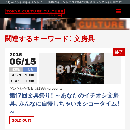
「あらゆるものをイベントに！」渋谷のイベントハウス型飲食店 会場レンタルも可能です！
関連するキーワード： 文房具
終了
2016
06/15
水曜日
よる
18:00
OPEN
19:00
START
だいたひかる＆つばめや presents
第17回文具祭り！ ～あなたのイチオシ文房
具、みんなに自慢しちゃいまショータイム！
～
SOLD OUT！