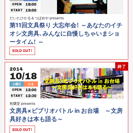
18:00
OPEN
19:00
START
だいたひかる＆つばめや presents
第11回文具祭り 大忘年会！ ～あなたのイチ
オシ文房具、みんなに自慢しちゃいまショ
ータイム！ ～
SOLD OUT！
終了
2014
10/18
土曜日
ひる
12:00
OPEN
12:30
START
有隣堂 presents
文房具×ビブリオバトル in お台場 ～文房
具好きは本も語る～
SOLD OUT！