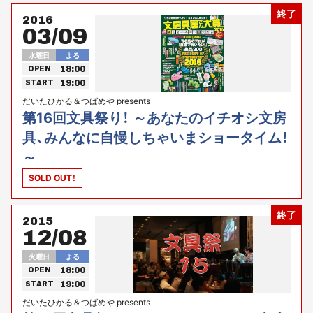
終了
2016
03/09
水曜日
よる
18:00
OPEN
19:00
START
だいたひかる＆つばめや presents
第16回文具祭り！ ～あなたのイチオシ文房
具、みんなに自慢しちゃいまショータイム！
～
SOLD OUT！
終了
2015
12/08
火曜日
よる
18:00
OPEN
19:00
START
だいたひかる＆つばめや presents