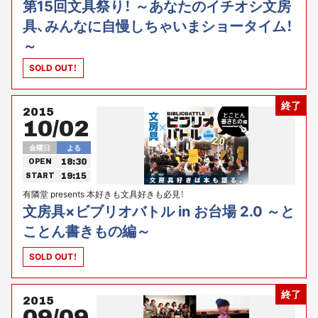
第15回文具祭り！ ～あなたのイチオシ文房
具、みんなに自慢しちゃいまショータイム！
～
SOLD OUT！
終了
2015
10/02
金曜日
よる
18:30
OPEN
19:15
START
有隣堂 presents 本好きも文具好きも必見！
文房具×ビブリオバトル in お台場 2.0 ～と
ことん書きもの編～
SOLD OUT！
終了
2015
09/09