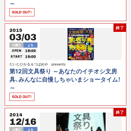
～
SOLD OUT！
終了
2015
03/03
火曜日
よる
18:00
OPEN
19:00
START
だいたひかる＆つばめや presents
第12回文具祭り ～あなたのイチオシ文房
具、みんなに自慢しちゃいまショータイム！
～
SOLD OUT！
終了
2014
12/16
火曜日
よる