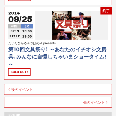
終了
2014
09/25
木曜日
よる
18:00
OPEN
19:00
START
だいたひかる＆つばめや presents
第10回文具祭り！ ～あなたのイチオシ文房
具、みんなに自慢しちゃいまショータイム！
～
SOLD OUT！
後のイベント
先のイベント
Pick UP