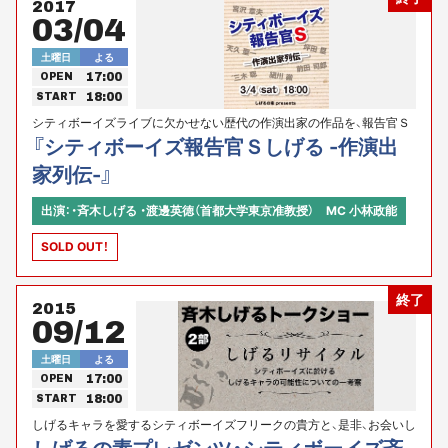
2017
03/04
土曜日
よる
17:00
OPEN
18:00
START
シティボーイズライブに欠かせない歴代の作演出家の作品を、報告官Ｓ
＝斉木しげるの放言とともに観賞いたしましょう！
『シティボーイズ報告官Ｓしげる -作演出
家列伝-』
出演：・斉木しげる ・渡邊英徳（首都大学東京准教授） MC 小林政能
SOLD OUT！
終了
2015
09/12
土曜日
よる
17:00
OPEN
18:00
START
しげるキャラを愛するシティボーイズフリークの貴方と、是非、お会いし
たい！