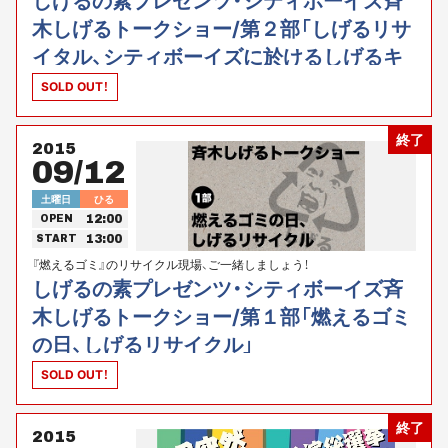
しげるの素プレゼンツ・シティボーイズ斉
木しげるトークショー/第２部「しげるリサ
イタル、シティボーイズに於けるしげるキ
ャラの可能性についての一考察」
SOLD OUT！
終了
2015
09/12
土曜日
ひる
12:00
OPEN
13:00
START
『燃えるゴミ』のリサイクル現場、ご一緒しましょう！
しげるの素プレゼンツ・シティボーイズ斉
木しげるトークショー/第１部「燃えるゴミ
の日、しげるリサイクル」
SOLD OUT！
終了
2015