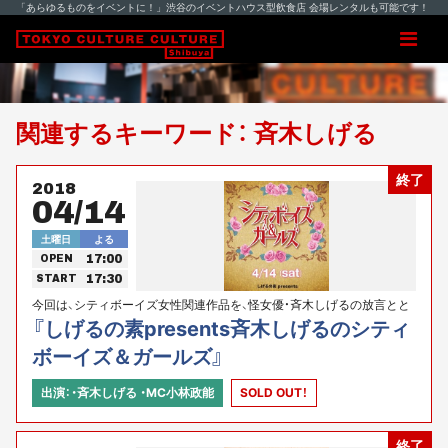
「あらゆるものをイベントに！」渋谷のイベントハウス型飲食店 会場レンタルも可能です！
関連するキーワード： 斉木しげる
終了
2018
04/14
土曜日
よる
17:00
OPEN
17:30
START
今回は、シティボーイズ女性関連作品を、怪女優・斉木しげるの放言とと
もに観賞いたしましょう！ 乞うご期待！
『しげるの素presents斉木しげるのシティ
ボーイズ＆ガールズ』
出演：・斉木しげる ・MC小林政能
SOLD OUT！
終了