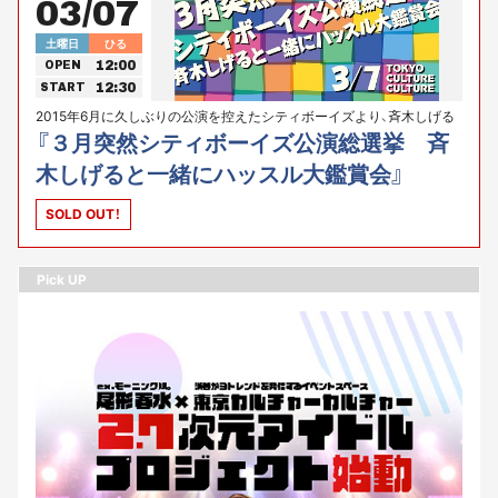
03/07
土曜日
ひる
12:00
OPEN
12:30
START
2015年6月に久しぶりの公演を控えたシティボーイズより、斉木しげる
が登場。
『３月突然シティボーイズ公演総選挙 斉
木しげると一緒にハッスル大鑑賞会』
SOLD OUT！
Pick UP