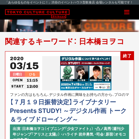
「あらゆるものをイベントに！」渋谷のイベントハウス型飲食店 会場レンタルも可能です！
関連するキーワード： 日本橋ヨヲコ
終了
2020
03/15
日曜日
ひる
11:15
OPEN
12:00
START
ファンの方はもちろん、デジタル作画に興味をお持ちの方から、プロのマ
ンガ家を目指している方まで、どなたでも楽しく～STUDY! ～できるイ
【７月１９日振替決定】ライブナタリー
ベントです。
Presents STUDY! ～デジタル作画 トーク
＆ライブドローイング～
出演：日本橋ヨヲコ（イブニング「少女ファイト」） ・凸ノ高秀（週刊少
年ジャンプ「アリスと太陽」） ・ハライチ 岩井勇気 ・司会：原宿（オモコ