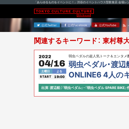
「あらゆるものをイベントに！」渋谷のイベントハウス型飲食店 会場レ
公式Twitter
公式Facebook
公式YouTube
関連するキーワード： 東村尊
弱虫ペダルの超人気トーク＆エンタメ配
2022
04/16
弱虫ペダル・渡辺
土曜日
よる
ONLINE6 4
19:00
START
田、真波、御堂筋
出演：渡辺航（『弱虫ペダル』・『弱虫ペダル SPARE BIKE』
について、峰ヶ山
トル、雉カフェラ
るよ！ （スペアバ
いての最新情報も