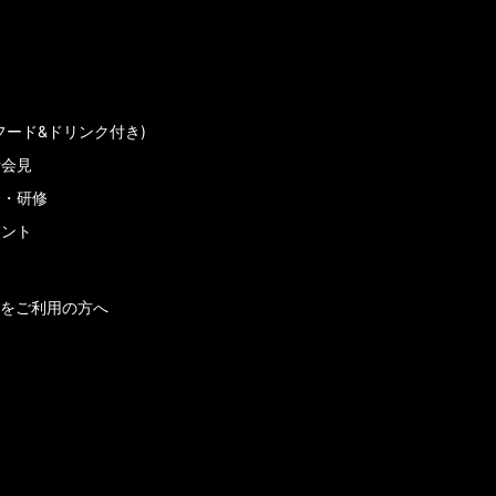
フード&ドリンク付き)
者会見
会・研修
メント
をご利用の方へ