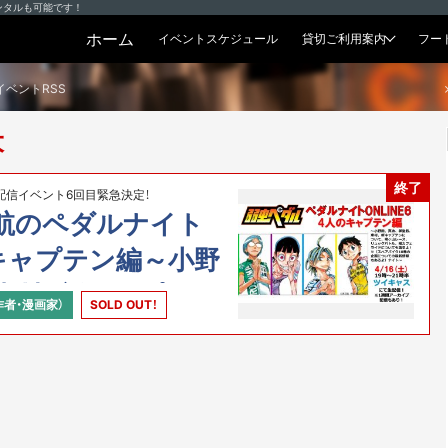
ンタルも可能です！
ホーム
イベントスケジュール
貸切ご利用案内
フー
貸切プラン
イベントRSS
大
終了
信イベント6回目緊急決定！
航のペダルナイト
人のキャプテン編～小野
、東村、新キャプテン
作者・漫画家）
SOLD OUT！
レース、リュックバ
イドについても語
イク10巻の企画につ
あるよ）ナイト～