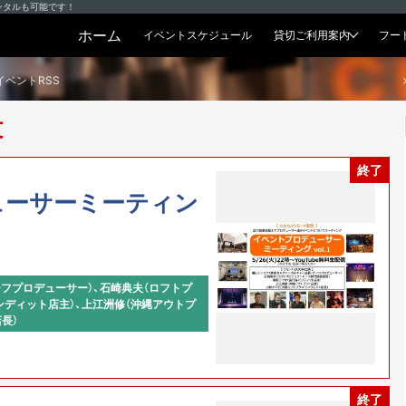
ンタルも可能です！
ホーム
イベントスケジュール
貸切ご利用案内
フー
貸切プラン
イベントRSS
文
終了
ューサーミーティン
フプロデューサー）、石崎典夫（ロフトプ
ンディット店主）、上江洲修（沖縄アウトプ
長）
終了