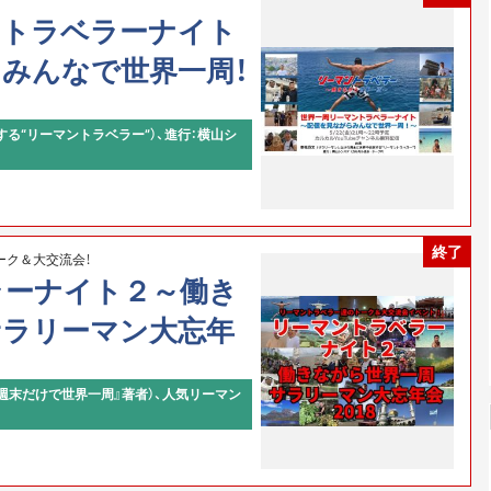
ントラベラーナイト
みんなで世界一周！
る“リーマントラベラー”）、進行：横山シ
終了
ーク＆大交流会！
ラーナイト２～働き
サラリーマン大忘年
 週末だけで世界一周』著者）、人気リーマン