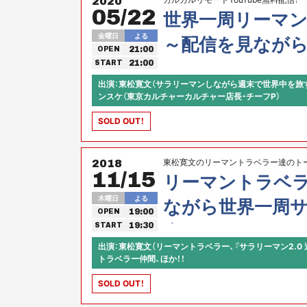
2020
05/22
世界一周リーマ
金曜日
よる
～配信を見ながら
21:00
OPEN
～
21:00
START
出演：東松寛文（サラリーマンしながら週末で世界中を旅す
ンスケ（東京カルチャーカルチャー店長・チーフP）
SOLD OUT！
東松寛文のリーマントラベラー達のト
2018
11/15
リーマントラベ
木曜日
よる
ながら世界一周
19:00
OPEN
会2018！
19:30
START
出演：東松寛文（リーマントラベラー、『サラリーマン2.0
トラベラー仲間、ほか！！
SOLD OUT！