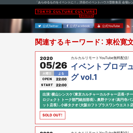
「あらゆるものをイベントに！」渋谷のイベントハウス型飲食店 会場レ
公式Twitter
公式Facebook
公式YouTube
関連するキーワード： 東松寛
カルカルリモートYouTube無料配信！
2020
05/26
イベントプロデ
火曜日
よる
グ vol.1
22:00
OPEN
22:00
START
出演：横山シンスケ（東京カルチャーカルチャー店長・チー
ロジェクト トーク部門統括部長）、奥野テツオ（高円寺パ
ット店長）、小林タクオ（大阪ロフトプラスワンウエスト店
SOLD OUT！
カルカルリモートYouTube無料配信！