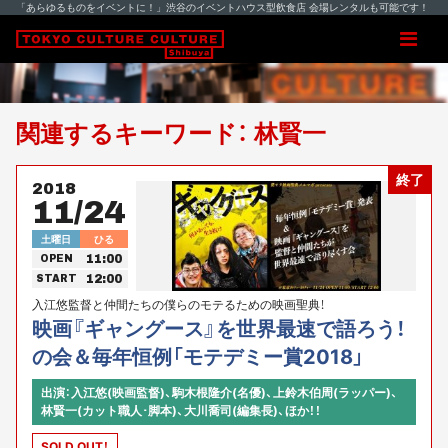
「あらゆるものをイベントに！」渋谷のイベントハウス型飲食店 会場レンタルも可能です！
関連するキーワード： 林賢一
終了
2018
11/24
土曜日
ひる
11:00
OPEN
12:00
START
入江悠監督と仲間たちの僕らのモテるための映画聖典！
映画『ギャングース』を世界最速で語ろう！
の会＆毎年恒例「モテデミー賞2018」
出演：入江悠(映画監督)、駒木根隆介(名優)、上鈴木伯周(ラッパー)、
林賢一(カット職人･脚本)、大川喬司(編集長)、ほか！！
SOLD OUT！