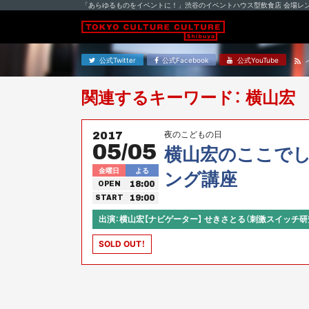
「あらゆるものをイベントに！」渋谷のイベントハウス型飲食店 会場レ
公式Twitter
公式Facebook
公式YouTube
関連するキーワード： 横山宏
夜のこどもの日
2017
05/05
横山宏のここで
金曜日
よる
ング講座
18:00
OPEN
19:00
START
出演：横山宏【ナビゲーター】 せきさとる（刺激スイッチ研
SOLD OUT！