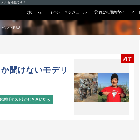
ンタルも可能です！
ホーム
イベントスケジュール
貸切ご利用案内
フー
貸切プラン
イベントRSS
終了
しか聞けないモデリ
究所）【ゲスト】かせきさいだぁ