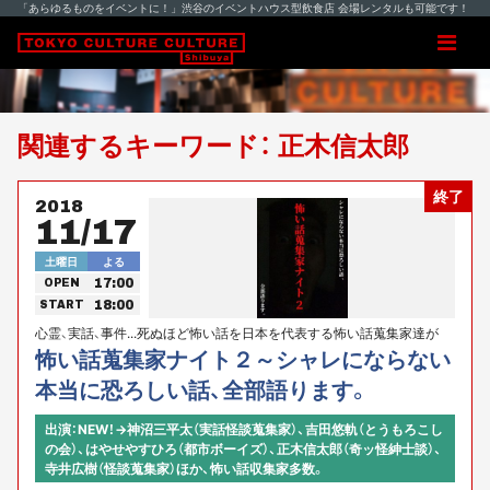
「あらゆるものをイベントに！」渋谷のイベントハウス型飲食店 会場レンタルも可能です！
関連するキーワード： 正木信太郎
終了
2018
11/17
土曜日
よる
17:00
OPEN
18:00
START
心霊、実話、事件...死ぬほど怖い話を日本を代表する怖い話蒐集家達が
次々と披露し続ける最恐の一夜、第２弾。
怖い話蒐集家ナイト２～シャレにならない
本当に恐ろしい話、全部語ります。
出演：NEW！→神沼三平太（実話怪談蒐集家）、吉田悠軌（とうもろこし
の会）、はやせやすひろ（都市ボーイズ）、正木信太郎（奇ッ怪紳士談）、
寺井広樹（怪談蒐集家）ほか、怖い話収集家多数。