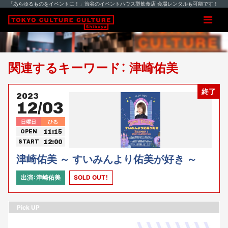
「あらゆるものをイベントに！」渋谷のイベントハウス型飲食店 会場レンタルも可能です！
関連するキーワード： 津崎佑美
終了
2023
12/03
日曜日
ひる
11:15
OPEN
12:00
START
津崎佑美 ～ すいみんより佑美が好き ～
出演：津崎佑美
SOLD OUT！
Pick UP