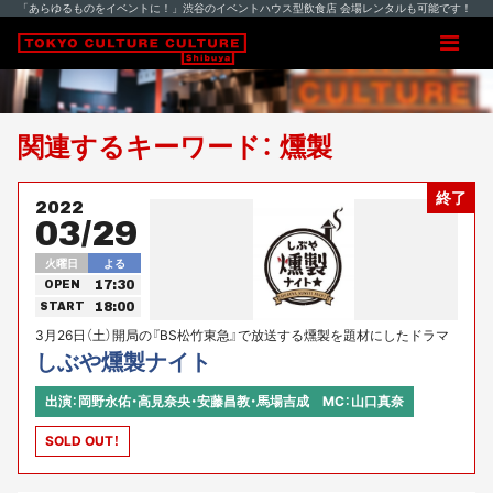
「あらゆるものをイベントに！」渋谷のイベントハウス型飲食店 会場レンタルも可能です！
関連するキーワード： 燻製
終了
2022
03/29
火曜日
よる
17:30
OPEN
18:00
START
3月26日（土）開局の『BS松竹東急』で放送する燻製を題材にしたドラマ
『いぶり暮らし』の第1話も先行上映決定！
しぶや燻製ナイト
出演：岡野永佑・高見奈央・安藤昌教・馬場吉成 MC：山口真奈
SOLD OUT！