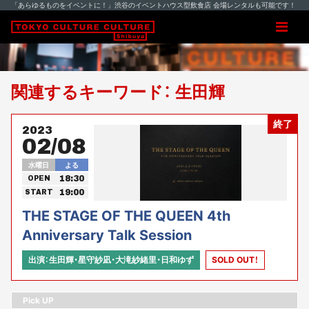
「あらゆるものをイベントに！」渋谷のイベントハウス型飲食店 会場レンタルも可能です！
関連するキーワード： 生田輝
終了
2023
02/08
水曜日
よる
18:30
OPEN
19:00
START
THE STAGE OF THE QUEEN 4th
Anniversary Talk Session
出演：生田輝・星守紗凪・大滝紗緒里・日和ゆず
SOLD OUT！
Pick UP