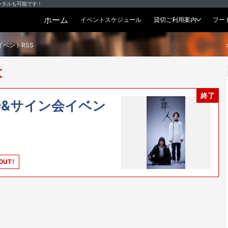
ンタルも可能です！
ホーム
イベントスケジュール
貸切ご利用案内
フー
貸切プラン
イベントRSS
太
終了
会&サイン会イベン
OUT！