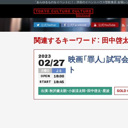
「あらゆるものをイベントに！」渋谷のイベントハウス型飲食店 会場レ
公式Twitter
公式Facebook
公式YouTube
関連するキーワード： 田中啓
2023
映画「罪人」試写
02/27
ト
月曜日
よる
18:00
OPEN
18:45
START
出演：秋沢健太朗・小坂涼太郎・田中啓太・星波
SOLD 