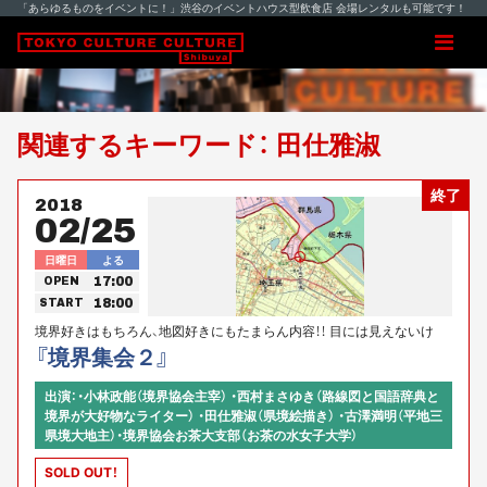
「あらゆるものをイベントに！」渋谷のイベントハウス型飲食店 会場レンタルも可能です！
関連するキーワード： 田仕雅淑
終了
2018
02/25
日曜日
よる
17:00
OPEN
18:00
START
境界好きはもちろん、地図好きにもたまらん内容！！ 目には見えないけ
ど、確かに存在する境界！！ そんな境界の裏に潜む歴史と物語を覗きにき
『境界集会２』
ませんか！！
出演：・小林政能（境界協会主宰） ・西村まさゆき（路線図と国語辞典と
境界が大好物なライター） ・田仕雅淑（県境絵描き） ・古澤満明（平地三
県境大地主）・境界協会お茶大支部（お茶の水女子大学）
SOLD OUT！