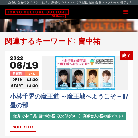
「あらゆるものをイベントに！」渋谷のイベントハウス型飲食店 会場レンタルも可能です！
関連するキーワード： 畠中祐
終了
2022
06/19
日曜日
ひる
13:30
OPEN
14:30
START
小林千晃の魔王道 ～魔王城へようこそ～Ⅱ/
昼の部
出演：小林千晃・畠中祐（昼・夜の部ゲスト）・高塚智人（昼の部ゲスト）
SOLD OUT！