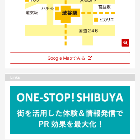
Google Mapでみる
Links