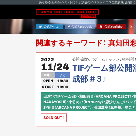
「あらゆるものをイベントに！」渋谷のイベントハウス型飲食店 会場レ
公式Twitter
公式Facebook
公式YouTube
関連するキーワード： 真知田
公開活動ではゲームチャレンジの時間
2022
11/24
て参ります！！
TIFゲーム部公開
木曜日
よる
成部 #３』
18:30
OPEN
19:00
START
出演：《TIFゲーム部》・相田詩音（ARCANA PROJECT
NAKAYOSHI）・小竹めい（it’s sunny）・恋汐りんご（バ
野羽咲（ARCANA PROJECT）・英城凛空（風男塾）・星
ン）※50音順
SOLD OUT！