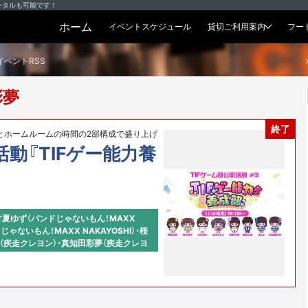
ンタルも可能です！
ホーム
イベントスケジュール
貸切ご利用案内
フー
貸切プラン
イベントRSS
彩夢
終了
とホームルームの時間の2部構成で盛り上げ
活動『TIFゲー能力養
）・甘夏ゆず（バンドじゃないもん！MAXX
ンドじゃないもん！MAXX NAKAYOSHI）・桜
こと（疾走クレヨン）・真知田彩夢（疾走クレヨ