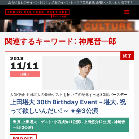
「あらゆるものをイベントに！」渋谷のイベントハウス型飲食店 会場レンタルも可能です！
関連するキーワード： 神尾晋一郎
終了
2018
11/11
日曜日
人気俳優 上田堪大の豪華ゲストを招いての記念すべき30歳バースデー
イベント連続3公演
上田堪大 30th Birthday Event～堪大、祝
って欲しいんだい！～ ※全3公演
出演：上田堪大 ゲスト・小西成弥（1公演）、上田悠介(2公演)、神尾晋
一郎(3公演)
SOLD OUT！