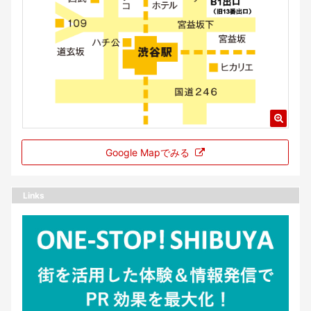
Google Mapでみる
Links