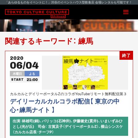
「あらゆるものをイベントに！」渋谷のイベントハウス型飲食店 会場レンタルも可能です！
関連するキーワード： 練馬
終了
2020
06/04
木曜日
よる
21:00
START
カルカルとデイリーポータルZのコラボYouTubeリモート無料配信第３
弾は突然の練馬！
デイリーカルカルコラボ配信【 東京の中
心・練馬ナイト 】
出演：林雄司(錦)、パリッコ(石神井)、伊藤健史(貫井)、いまいずみひ
とし(光が丘) 司会： 古賀及子（デイリーポータルZ）、横山シンスケ
（カルカル店長･チーフP）