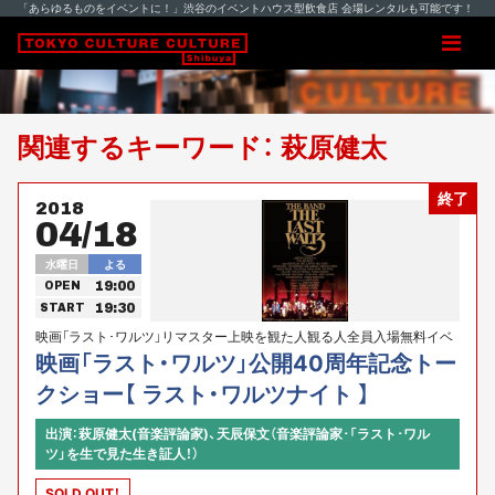
「あらゆるものをイベントに！」渋谷のイベントハウス型飲食店 会場レンタルも可能です！
関連するキーワード： 萩原健太
終了
2018
04/18
水曜日
よる
19:00
OPEN
19:30
START
映画「ラスト･ワルツ」リマスター上映を観た人観る人全員入場無料イベ
ント！cocotiプレゼンツ
映画「ラスト・ワルツ」公開40周年記念トー
クショー【 ラスト・ワルツナイト 】
出演：萩原健太(音楽評論家)、天辰保文（音楽評論家･「ラスト･ワル
ツ」を生で見た生き証人！）
SOLD OUT！