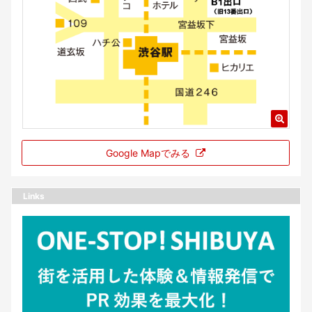
Google Mapでみる
Links