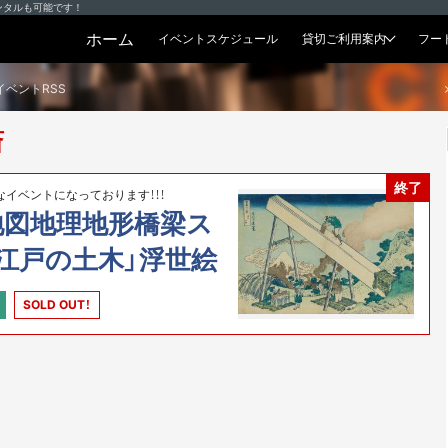
ンタルも可能です！
ホーム
イベントスケジュール
貸切ご利用案内
フー
貸切プラン
イベントRSS
斎
終了
イベントになっております！！！
地図地理地形橋梁ス
江戸の土木」浮世絵
SOLD OUT！