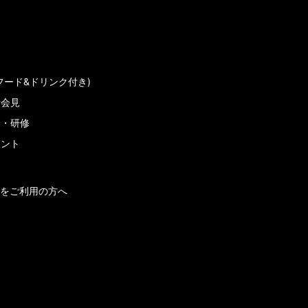
フード&ドリンク付き)
者会見
会・研修
メント
をご利用の方へ