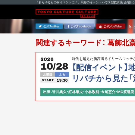
「あらゆるものをイベントに！」渋谷のイベントハウス型飲食店 会場レ
公式Twitter
公式Facebook
公式YouTube
関連するキーワード： 葛飾北
時代を超えた胸高鳴るドリームマッチな
2020
10/28
【配信イベント】
水曜日
よる
リバチから見た「
19:30
START
ナイト
出演：皆川典久・紅林章央・小林政能・今尾恵介・MC渡邉晃