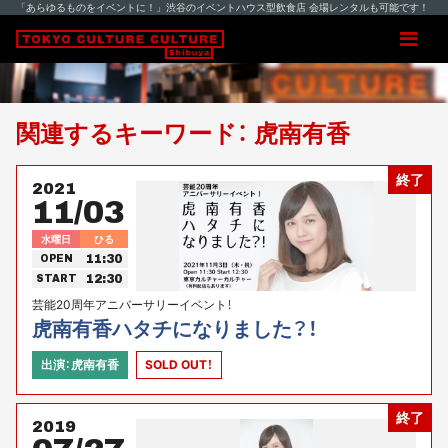
「あらゆるものをイベントに！」渋谷のイベントハウス型飲食店 会場レンタルも可能です！
関連するキーワード： 虎南有香
終了
2021
11/03
水曜日
ひる
11:30
OPEN
12:30
START
芸能20周年アニバーサリーイベント！
虎南有香ハタチになりました？！
出演：虎南有香
SOLD OUT！
終了
2019