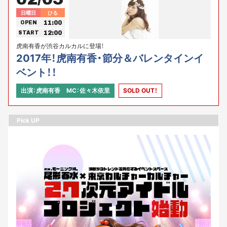
日曜日
ひる
11:00
OPEN
12:00
START
虎南有香が渋谷カルカルに登場！
2017年！虎南有香・節分＆バレンタインイ
ベント！！
出演：虎南有香 MC：佐々木依里
SOLD OUT！
Pick UP