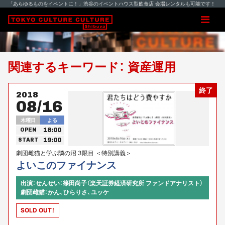
「あらゆるものをイベントに！」渋谷のイベントハウス型飲食店 会場レンタルも可能です！
関連するキーワード： 資産運用
終了
2018
08/16
木曜日
よる
18:00
OPEN
19:00
START
劇団雌猫と学ぶ隣の沼 3限目 ＜特別講義＞
よいこのファイナンス
出演：せんせい：篠田尚子（楽天証券経済研究所 ファンドアナリスト）
劇団雌猫：かん、ひらりさ、ユッケ
SOLD OUT！