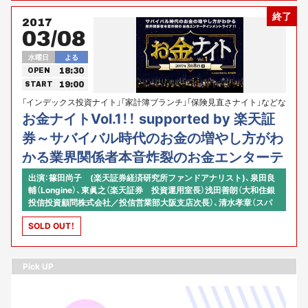
終了
2017
03/08
水曜日
よる
18:30
OPEN
19:00
START
「インデックス投資ナイト」「家計簿ブランチ」「保険見直さナイト」などな
ど、お金エンタメトークを数々展開している東京カルチャーカルチャー
お金ナイトVol.1！！ supported by 楽天証
presents
券～サバイバル時代のお金の増やし方がわ
かる業界関係者本音炸裂のお金エンターテ
インメントライブ！！
出演：篠田尚子 (楽天証券経済研究所ファンドアナリスト)、泉田良
輔（Longine）、東眞之（楽天証券 投資運用室長）浅田善朗（大和住銀
投信投資顧問株式会社／投信営業部大阪支店次長）、清水孝章（スパ
ークス・アセット・マネジメント株式会社／チーフ・エコノミスト）【司
SOLD OUT！
会、プロデュース】河原あず（ニフティ／東京カルチャーカルチャー）
Pick UP