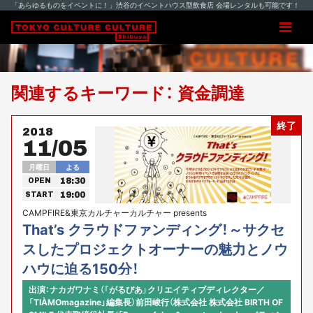
「あらゆるものをイベントに！」渋谷のイベントハウス型飲食店 会場レンタルも可能です！
関連するキーワード： 資金調達
終了
2018
11/05
月曜日
よる
18:30
OPEN
19:00
START
CAMPFIRE&東京カルチャーカルチャー presents
That’s クラウドファンディング！～サクセ
スしたプロジェクトオーナーの魅力とノウ
ハウに迫る150分！
出演：ナカガワナミ（「がるびあ」クリエイティブディレクター／
「TIÀMOmagazine」編集長）前田峻行（株式会社 株式会社 BIRTH OF