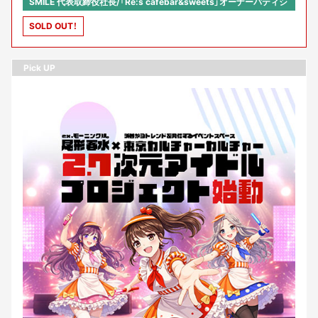
SMILE 代表取締役社長/「Re:s cafebar&sweets」オーナーパティシ
エ）井上拓美（株式会社MIKKE 代表取締役）森 清一（日本ポステック
SOLD OUT！
株式会社 代表取締役）【司会】山中ファンキー直子（CAMPFIRE コミ
ュニティマネージャー）×河原あず（コミュニティ・アクセラレータ
ー）
Pick UP