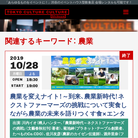
「あらゆるものをイベントに！」渋谷のイベントハウス型飲食店 会場レンタルも可能です！
関連するキーワード： 農業
終了
2019
10/28
月曜日
よる
18:30
OPEN
19:00
START
農業を変えナイト！～到来、農業新時代！ネ
クストファーマーズの挑戦について実食し
ながら農業の未来を語りつくす食×エンタ
メ×学びの150分～
出演：川内イオ（稀人ハンター、「農業新時代～ネクストファーマーズ
の挑戦」（文藝春秋社刊）著者）、菊池紳（プラネット・テーブル創業者、
たべものCo.CDO）、佐川友彦（農家のカイゼン伝道師）、酒井里奈（フ