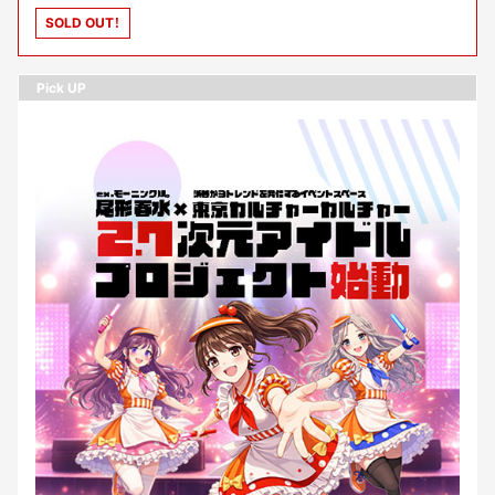
ァーメンステーション代表取締役）【司会】河原あず（コミュニティ・ア
SOLD OUT！
クセラレーター）
Pick UP