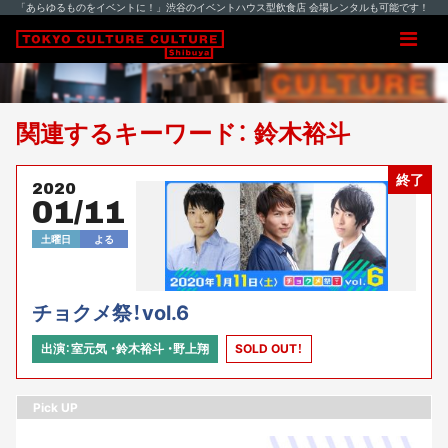
「あらゆるものをイベントに！」渋谷のイベントハウス型飲食店 会場レンタルも可能です！
関連するキーワード： 鈴木裕斗
終了
2020
01/11
土曜日
よる
チョクメ祭！vol.6
出演：室元気 ・鈴木裕斗 ・野上翔
SOLD OUT！
Pick UP