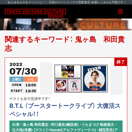
「あらゆるものをイベントに！」渋谷のイベントハウス型飲食店 会場レンタルも可能です！
関連するキーワード： 鬼ヶ島 和田貴
志
終了
2022
07/30
土曜日
ひる
12:00
OPEN
12:30
START
ゲストも全力交渉中です！
B.T.L （ブースタートークライブ） 大復活ス
ペシャル！！
出演：・鬼ヶ島 和田貴志 ・井口基史(解説者) ・うちまつげ 柘植達大 ・
辻大地(俳優) 【ゲスト】・Hazuki(アルファヴィーナス) ・城宝匡史(ア