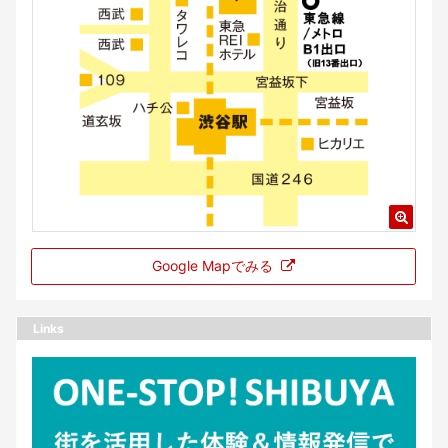
Google Mapでみる
Links