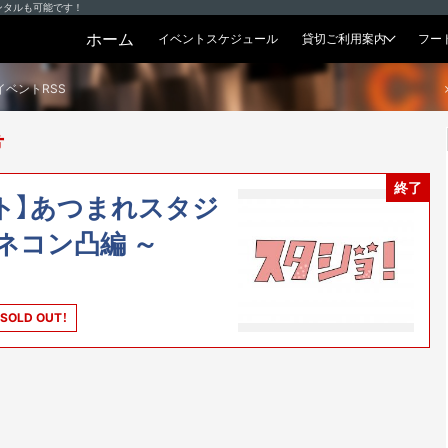
ンタルも可能です！
ホーム
イベントスケジュール
貸切ご利用案内
フー
貸切プラン
イベントRSS
希
終了
ト】あつまれスタジ
凹アネコン凸編 ～
SOLD OUT！