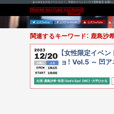
「あらゆるものをイベントに！」渋谷のイベントハウス型飲食店 会場レ
公式Twitter
公式Facebook
公式YouTube
関連するキーワード： 鹿島沙
2023
【女性限定イベン
12/20
ョ！ Vol.5 ～ 
水曜日
よる
18:15
OPEN
19:00
START
出演：鹿島沙希・朱里（God’s Eye）《MC》・大平ひかる