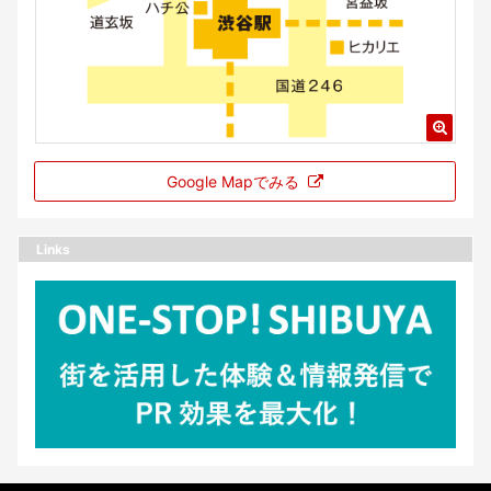
Google Mapでみる
Links