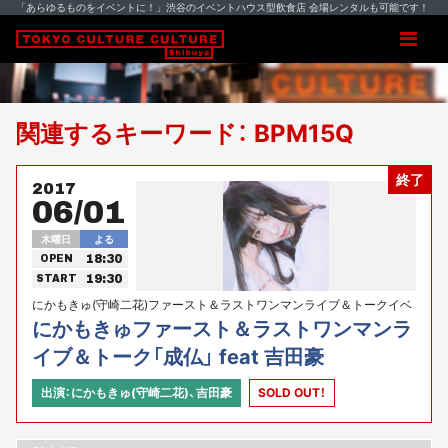
「あらゆるものをイベントに！」渋谷のイベントハウス型飲食店 会場レンタルも可能です！
関連するキーワード： BPM15Q
終了
2017
06/01
木曜日
よる
18:30
OPEN
19:30
START
にかもきゅ(守崎二花)ファースト＆ラストワンマンライブ＆トークイベ
ント緊急決定！
にかもきゅファースト＆ラストワンマンラ
イブ＆トーク「成仏」 feat 吉田豪
出演：にかもきゅ(守崎二花)、吉田豪
SOLD OUT！