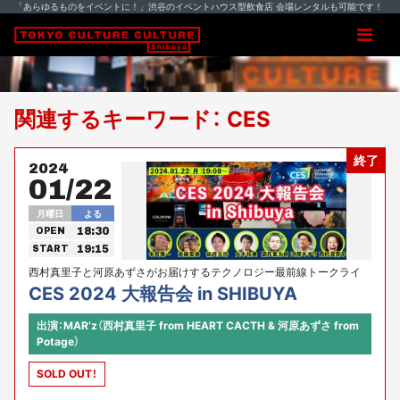
「あらゆるものをイベントに！」渋谷のイベントハウス型飲食店 会場レンタルも可能です！
関連するキーワード： CES
終了
2024
01/22
月曜日
よる
18:30
OPEN
19:15
START
西村真里子と河原あずさがお届けするテクノロジー最前線トークライ
ブ！
CES 2024 大報告会 in SHIBUYA
出演：MAR’z（西村真里子 from HEART CACTH & 河原あずさ from
Potage）
SOLD OUT！