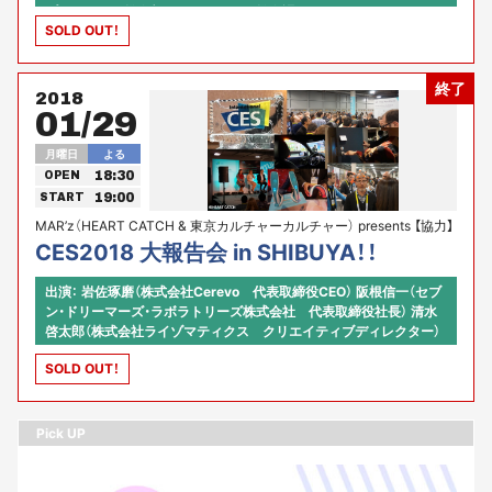
プロジェクト推進部イノベーション推進課) and more...
SOLD OUT！
終了
2018
01/29
月曜日
よる
18:30
OPEN
19:00
START
MAR’z（HEART CATCH & 東京カルチャーカルチャー） presents 【協力】
Connected Home Alliance
CES2018 大報告会 in SHIBUYA！！
出演： 岩佐琢磨（株式会社Cerevo 代表取締役CEO） 阪根信一（セブ
ン・ドリーマーズ・ラボラトリーズ株式会社 代表取締役社長） 清水
啓太郎（株式会社ライゾマティクス クリエイティブディレクター）
藤畝 健司（フジウネ ケンジ）（パナソニック株式会社 コネクティッ
SOLD OUT！
ドソリューションズ社 メディアエンターテインメント事業部 プ
ロダクトソリューションセンター 要素開発部 開発三課 課長）中
前省吾（エイベックス・エンタテインメント株式会社 レーベル事業
本部 ゼネラル・ディレクター） 坪内弘毅（Scentee株式会社 代表
Pick UP
取締役社長） 小田嶋 Alex. 太輔（EDGEOf ,Inc. co-CEO）【プロデュー
ス、ファシリテーション】MAR’z（西村真里子 from HEART CACTH
& 河原あず from 東京カルチャーカルチャー）