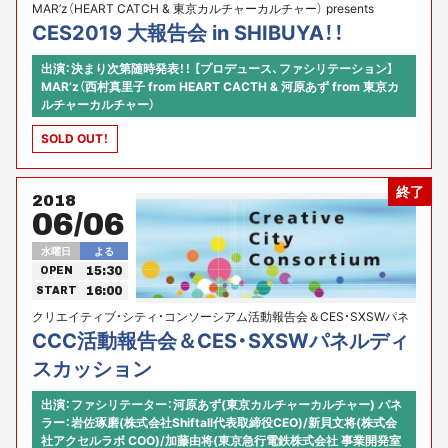
MAR’z（HEART CATCH & 東京カルチャーカルチャー） presents
CES2019 大報告会 in SHIBUYA！！
出演：決まり次第随時発表！！ 【プロデュース、ファシリテーション】
MAR’z（西村真里子 from HEART CACTH & 河原あず from 東京カ
ルチャーカルチャー）
SOLD OUT！
終了
2018
06/06
水曜日
よる
15:30
OPEN
16:00
START
クリエイティブ・シティ・コンソーシアム活動報告会＆CES・SXSWパネ
ルディスカッション開催
CCC活動報告会＆CES・SXSWパネルディ
スカッション
出演：ファシリテーター：河原あず(東京カルチャーカルチャー) パネ
ラー：岩佐琢磨(株式会社Shiftall代表取締役CEO)/新貝文将(株式会
社アクセルラボ COO)/加藤由将(東京急行電鉄株式会社 事業開発室