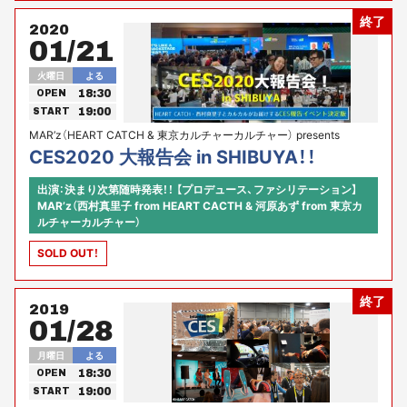
終了
2020
01/21
火曜日
よる
18:30
OPEN
19:00
START
MAR’z（HEART CATCH & 東京カルチャーカルチャー） presents
CES2020 大報告会 in SHIBUYA！！
出演：決まり次第随時発表！！ 【プロデュース、ファシリテーション】
MAR’z（西村真里子 from HEART CACTH & 河原あず from 東京カ
ルチャーカルチャー）
SOLD OUT！
終了
2019
01/28
月曜日
よる
18:30
OPEN
19:00
START