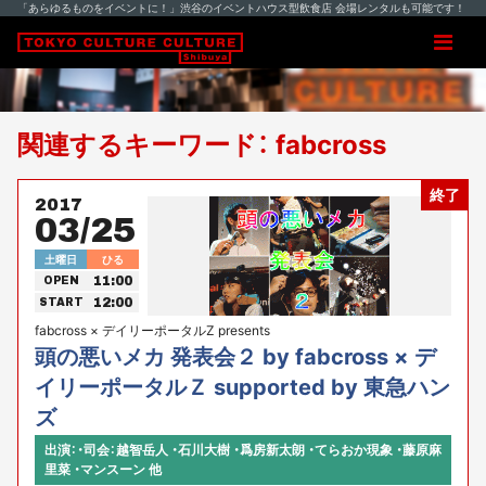
「あらゆるものをイベントに！」渋谷のイベントハウス型飲食店 会場レンタルも可能です！
関連するキーワード： fabcross
終了
2017
03/25
土曜日
ひる
11:00
OPEN
12:00
START
fabcross × デイリーポータルZ presents
頭の悪いメカ 発表会２ by fabcross × デ
イリーポータルＺ supported by 東急ハン
ズ
出演：・司会：越智岳人 ・石川大樹 ・爲房新太朗 ・てらおか現象 ・藤原麻
里菜 ・マンスーン 他