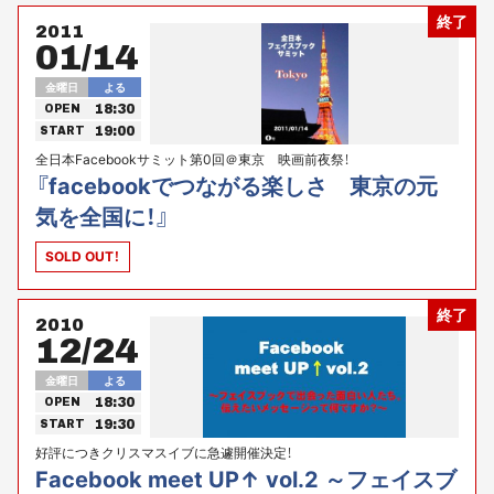
終了
2011
01/14
金曜日
よる
18:30
OPEN
19:00
START
全日本Facebookサミット第0回＠東京 映画前夜祭！
『facebookでつながる楽しさ 東京の元
気を全国に！』
SOLD OUT！
終了
2010
12/24
金曜日
よる
18:30
OPEN
19:30
START
好評につきクリスマスイブに急遽開催決定！
Facebook meet UP↑ vol.2 ～フェイスブ