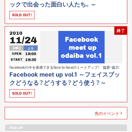
ックで出会った面白い人たち。～
SOLD OUT！
終了
2010
11/24
水曜日
よる
19:00
OPEN
19:30
START
facebookの今を体感できるface to faceのミートアップ！ 協賛・協力：
アコニ株式会社（通称：ポーケンジャパン）
Facebook meet up vol.1 ～フェイスブッ
クどうなる？どうする？どう使う？～
SOLD OUT！
先のイベント
Pick UP