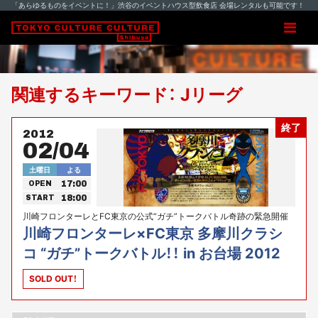
「あらゆるものをイベントに！」渋谷のイベントハウス型飲食店 会場レンタルも可能です！
関連するキーワード： Jリーグ
終了
2012
02/04
土曜日
よる
17:00
OPEN
18:00
START
川崎フロンターレとFC東京の公式“ガチ”トークバトル奇跡の緊急開催
決定！！！！
川崎フロンターレ×FC東京 多摩川クラシ
コ “ガチ”トークバトル！！ in お台場 2012
SOLD OUT！