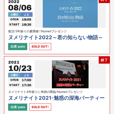
2022
08/06
土曜日
よる
18:00
OPEN
18:30
START
復活！5年振りの夏開催！！Numeriプレゼンツ
ヌメリナイト2022～君の知らない物語～
出演：pato
SOLD OUT！
終了
2021
10/23
土曜日
よる
17:00
OPEN
17:30
START
ヌメリナイト4年振りに奇跡の降臨！Numeriプレゼンツ
ヌメリナイト2021-魅惑の深海パーティー
出演：pato
SOLD OUT！