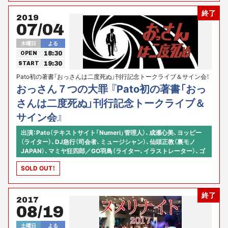
終了
2019
07/04
木曜日
よる
18:30
OPEN
19:30
START
Pato初の著書「おっさんは二度死ぬ」刊行記念トークライブ＆サイン会！
おっさん７つの大罪 『Pato初の著書「おっ
さんは二度死ぬ」刊行記念トークライブ＆
サイン会』
出演：Pato（テキストサイト「Numeri」管理人）、成瀬心美、ヨッピー
（ライター）、DJ急行（司会者、ミュージシャン）、仙頭正教（裏モノ
JAPAN）、マミヤ狂四郎／GO羽鳥（ライター、イラストレーター）、ゴ
トウさん（「一流ホームページ」管理人）ほか！
SOLD OUT！
終了
2017
08/19
土曜日
よる