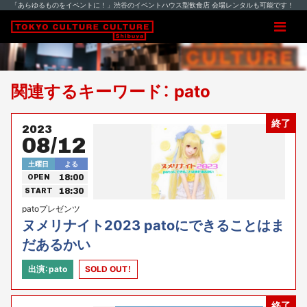
「あらゆるものをイベントに！」渋谷のイベントハウス型飲食店 会場レンタルも可能です！
関連するキーワード： pato
終了
2023
08/12
土曜日
よる
18:00
OPEN
18:30
START
patoプレゼンツ
ヌメリナイト2023 patoにできることはま
だあるかい
出演：pato
SOLD OUT！
終了