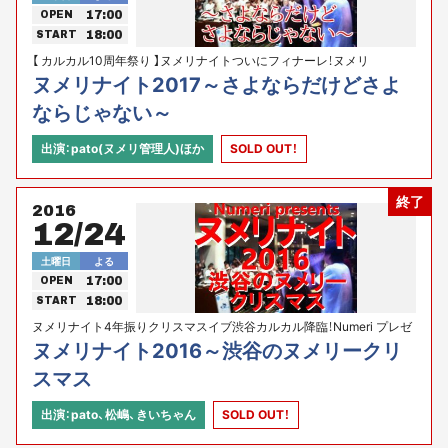
17:00
OPEN
18:00
START
【 カルカル10周年祭り 】ヌメリナイトついにフィナーレ！ヌメリ
presents
ヌメリナイト2017～さよならだけどさよ
ならじゃない～
出演：pato(ヌメリ管理人)ほか
SOLD OUT！
終了
2016
12/24
土曜日
よる
17:00
OPEN
18:00
START
ヌメリナイト4年振りクリスマスイブ渋谷カルカル降臨！Numeri プレゼ
ンツ
ヌメリナイト2016～渋谷のヌメリークリ
スマス
出演：pato、松嶋、きいちゃん
SOLD OUT！