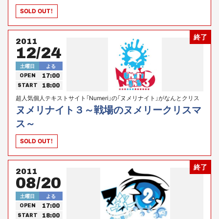
SOLD OUT！
終了
2011
12/24
土曜日
よる
17:00
OPEN
18:00
START
超人気個人テキストサイト「Numeri」の「ヌメリナイト」がなんとクリス
マスイヴのお台場に！！ Numeriプレゼンツ
ヌメリナイト３～戦場のヌメリークリスマ
ス～
SOLD OUT！
終了
2011
08/20
土曜日
よる
17:00
OPEN
18:00
START