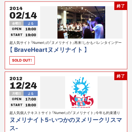
終了
2014
02/14
金曜日
よる
18:00
OPEN
19:00
START
超人気サイト「Numeri」の「ヌメリナイト」再来！しかもバレンタインデー
のお台場！！！！Numeriプレゼンツ
【 BraveHeartヌメリナイト 】
SOLD OUT！
終了
2012
12/24
月曜日
よる
17:00
OPEN
18:00
START
超人気個人テキストサイト「Numeri」の「ヌメリナイト」今年も約束通り
クリスマスイヴのお台場降臨！！Numeriプレゼンツ
ヌメリナイト5-いつかのヌメリークリスマ
ス-