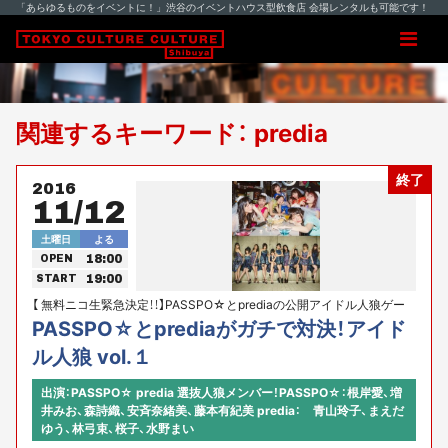
「あらゆるものをイベントに！」渋谷のイベントハウス型飲食店 会場レンタルも可能です！
関連するキーワード： predia
終了
2016
11/12
土曜日
よる
18:00
OPEN
19:00
START
【 無料ニコ生緊急決定！！】PASSPO☆とprediaの公開アイドル人狼ゲー
ム対決！！
PASSPO☆とprediaがガチで対決！アイド
ル人狼 vol.１
出演：PASSPO☆ predia 選抜人狼メンバー！PASSPO☆：根岸愛、増
井みお、森詩織、安斉奈緒美、藤本有紀美 predia： 青山玲子、まえだ
ゆう、林弓束、桜子、水野まい