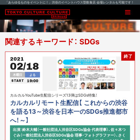
「あらゆるものをイベントに！」渋谷のイベントハウス型飲食店 会場レンタルも可能です！
関連するキーワード： SDGs
終了
2021
02/18
木曜日
よる
19:00
START
カルカルYouTube生配信シリーズ13弾はSDGs特集！
カルカルリモート生配信【 これからの渋谷
を語る13～渋谷を日本一のSDGs推進都市
へ！～】
出演：鈴木大輔（一般社団法人渋谷区SDGs協会 代表理事）、佐々木つ
ぐみ（一般社団法人渋谷区SDGs協会 理事・フォトグラファー）、さく