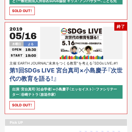
と（一般社団法人渋谷区SDGs協会 キッズ･アンバサダー、こども先
生）、横山和理（渋谷再開発協会常務理事)、進行：横山シンスケ(東京カ
SOLD OUT！
ルチャーカルチャー店長・チーフP)
終了
2019
05/16
木曜日
よる
18:30
OPEN
19:00
START
主催：EARTH JOURNAL“未来をつくる教育”を考える「SDGs LIVE」#1
第1回SDGs LIVE 宮台真司×小島慶子『次世
代の教育を語る！』
出演：宮台真司（社会学者）×小島慶子（エッセイスト）・ファシリテー
ター：谷崎テトラ（放送作家）
SOLD OUT！
Pick UP