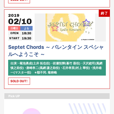
終了
2019
02/10
日曜日
よる
18:30
OPEN
19:30
START
Septet Chords ～ バレンタイン スペシャ
ルへようこそ ～
出演：・菊池勇成(土井 拓也役) ・岩瀬恒輝(暮竹 葵役) ・天沢総司(風網
慎之助役) ・唐崎孝二(風網 謙之助役) ・石井孝英(村上 華役) ・浅井雄
一(マスター役) ※順不同、敬称略
SOLD OUT！
Pick UP