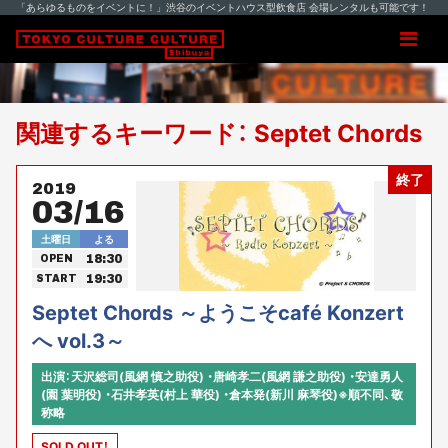
「あらゆるものをイベントに！」渋谷のイベントハウス型飲食店 会場レンタルも可能です！
関連するキーワード： Septet Chords
終了
2019
03/16
土曜日
よる
18:30
OPEN
19:30
START
Septet Chords ～ようこそcafé Konzert
へ vol.3～
出演：天沢総司(風網 慎之助役) ・唐崎孝二(風網 謙之助役) ・安達勇人
(園 葉明役) ・石井孝英(村上 華役) ・倉本発(新川 麻琴役)※順不同、敬
称略
SOLD OUT！