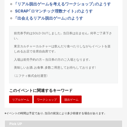
「リアル脱出ゲームを考えるワークショップ」のようす
SCRAP「ロマンチック理数ナイト」のようす
「出会えるリアル脱出ゲーム」のようす
前売券予約はSOLD OUTしました。当日券は出ません。何卒ご了承下さ
い。
東京カルチャーカルチャーは飲んだり食べたりしながらイベントを楽
しめるお店で全席自由席です。
入場は前売予約の方～当日券の方のご入場となります。
美味しいお酒、お食事、多数ご用意してお待ちしております！
（ニフティ株式会社運営）
このイベントに関連するキーワード
リアルゲーム
ワークショップ
脱出ゲーム
※イベントの時間は予定であり、当日の状況により多少前後する場合があります。
Pick UP