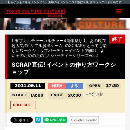
「あらゆるものをイベントに！」渋谷のイベントハウス型飲食店 会場レンタルも可能です！
終了
【 東京カルチャーカルチャー4周年祭り 】 あの現在
超人気の「リアル脱出ゲーム」のSCRAPがとっても楽
しいワークショップパーティーイベント開催！！ よ
い子のためのたのしいパーティーシリーズvol.2
SCRAP直伝！イベントの作り方ワークシ
ョップ
2011.09.11
17:30
日曜日
よる
OPEN
※予定時刻
18:00
20:30
START
END
※
SOLD OUT！