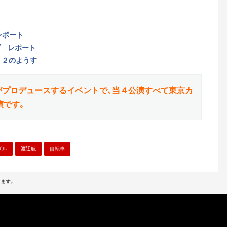
レポート
イブ レポート
ト２のようす
がプロデュースするイベントで、当４公演すべて東京カ
演です。
ダル
渡辺航
自転車
ます。