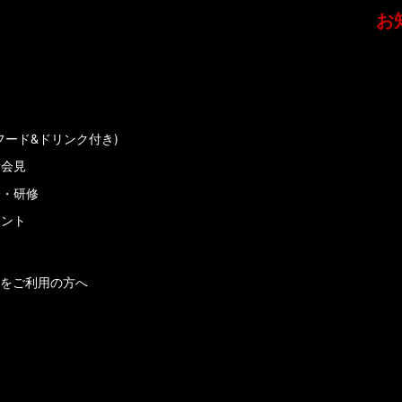
お
フード&ドリンク付き)
者会見
会・研修
メント
をご利用の方へ