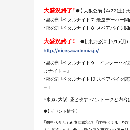
大盛況終了！
●【 大阪公演 】4/22(土
・昼の部『ペダルナイト７ 最速デーハー
・夜の部『
ペダルナイト８ スペアバイク関
大盛況終了！
●【 東京公演 】5/15(
http://nicesacademia.jp/
・昼の部『
ペダルナイト９ インターハイ
よナイト～』
・夜の部
『ペダルナイト10 スペアバイク
～』
※東京、大阪、昼と夜すべて、トークと内容
●【 イベント情報 】
「弱虫ペダル」50巻達成記念！「弱虫ペダル」の
トに応えついに初の大阪公演と東京のツアー！し