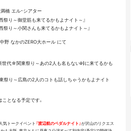
) 天満橋 エル・シアター
関西祭り～御堂筋も来てるかもよナイト～』
西祭り～小関さんも来てるかもよナイト～』
月) 中野 なかのZERO大ホール にて
新世代☆関東祭り～あの2人も名もない峠に来てるかも
関東祭り～広島の2人のコトも話しちゃうかもよナイト
はことなる予定です。
超人気トークイベント
『渡辺航のペダルナイト』
が沢山のリクエス
かも大阪、東京ともに昼夜２公演すべて別内容(予定)で開催決