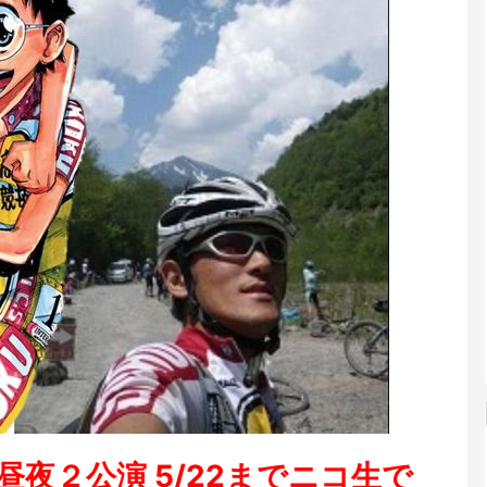
 昼夜２公演
5/22
までニコ生で