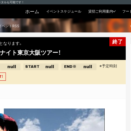
ンタルも可能です！
ホーム
イベントスケジュール
貸切ご利用案内
フー
貸切プラン
イベントRSS
終了
となります。
ナイト東京大阪ツアー！
※予定時刻
null
null
null
START
END
※
T！