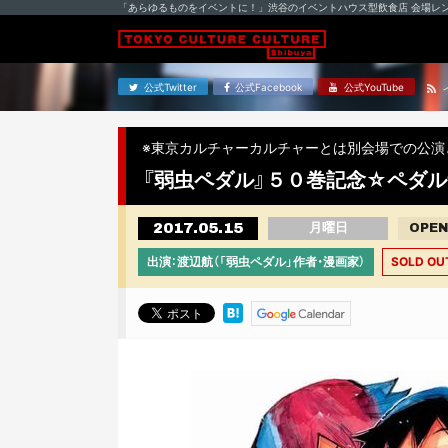
「あらゆるものをイベントに！」渋谷のイベントハウス型飲食店 会場レ
公式Twitter
公式Facebook
公式YouTube
※東京カルチャーカルチャーとは別会場での公演
『弱虫ペダル』５０巻記念☆ペダル
2017.05.15
月曜日
OPEN
出演：渡辺航（「弱虫ペダル」作者・漫画家）
SOLD OU