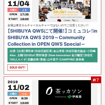
会社【NTT東日本】）RoBoHoN（株式会社ベネフィットジャパン）
11/04
Pepper（X-mov Japan株式会社）泉幸典（Rocket Road代表取締役）
他、各ロボットの生みの親、育ての親の皆様 総勢40名！！
月曜日
よる
17:30
OPEN
18:00
START
会場は東京カルチャーカルチャーではないのでご注意ください！！
SHIBUYA QWS、東京カルチャーカルチャー、Peatix presents
【SHIBUYA QWSにて開催！】コミュコレ！in
SHIBUYA QWS 2019～Community
Collection in OPEN QWS Special～
出演：【出演】澤田伸（渋谷区副区長）金山淳吾（渋谷区観光協会）小田嶋
Alex. 太輔（EDGEof）野村恭彦（Slow Innovation）金川暢宏（渋谷区
100人カイギ）加藤由将（東急）山中直子（CAMPFIRE）泉幸典
（RocketRoad）若宮和男（uni'que）宮野陣（サンロッカーズ渋谷）山本
SOLD OUT！
悠愛（Plug and Play Japan）佐々木健介（NPO法人ETIC.）山内 一樹
（TOKYO CITY F.C.）他！渋谷にかかわるコミュニティキーマン続々
出演交渉中！！【コミュニティソムリエ】 藤田 祐司 （Peatix）河原あず
終了
（東京カルチャーカルチャー）
2019
11/02
土曜日
ひる
9:30
OPEN
10:00
START