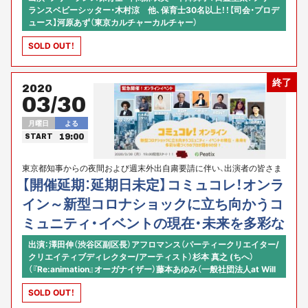
ランスベビーシッター・木村涼 他、保育士30名以上！！【司会・プロデ
ュース】河原あず（東京カルチャーカルチャー）
SOLD OUT！
終了
2020
03/30
月曜日
よる
19:00
START
東京都知事からの夜間および週末外出自粛要請に伴い、出演者の皆さま
の安全などを鑑みて「延期」といたしました
【開催延期：延期日未定】コミュコレ！オンラ
イン～新型コロナショックに立ち向かうコ
ミュニティ・イベントの現在・未来を多彩な
場づくりのプロが語る90分！
出演：澤田伸（渋谷区副区長）アフロマンス（パーティークリエイター/
クリエイティブディレクター/アーティスト）杉本 真之 (ちへ）
（『Re:animation』オーガナイザー）藤本あゆみ（一般社団法人at Will
Work代表理事／Plug and Play Japan 執行役員 CMO）小野晶子
SOLD OUT！
（CMX Connect TOKYO代表）他！！豪華ゲストブッキング中！ 【ファ
シリテーター／コミュニティ・ソムリエ】河原あず（東京カルチャーカ