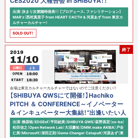
CES2020 大報告会 in SHIBUYA！！
出演：決まり次第随時発表！！ 【プロデュース、ファシリテーション】
MAR’z（西村真里子 from HEART CACTH & 河原あず from 東京カ
ルチャーカルチャー）
SOLD OUT！
終了
2019
11/10
日曜日
よる
16:00
OPEN
16:30
START
会場は東京カルチャーカルチャーではないのでご注意ください！！
EDGEof、SHIBUYA QWS、東京カルチャーカルチャー presents
【SHIBUYA QWSにて開催！】Hachiko
PITCH ＆ CONFERENCE～イノベーター
＆インキュベーター大集結！“出逢いたい人
と出逢える”プレゼン＆トークライブ
出演：柳原暁（EDGEof）平田絵美（SHIBUYA QWS）荻野高宏（co-ba）
松田信之（Open Network Lab）大沼慶祐（DMM.make AKIBA）戸谷
仁美（Microsoft）深田正則（Game Changer Catapult）河原あず（東