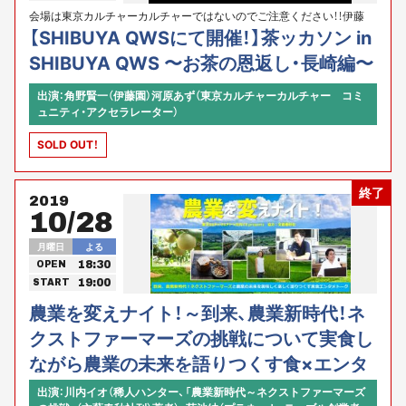
会場は東京カルチャーカルチャーではないのでご注意ください！！伊藤
園、SHIBUYA QWS、東京カルチャーカルチャー、presents
【SHIBUYA QWSにて開催！】茶ッカソン in
SHIBUYA QWS 〜お茶の恩返し・長崎編〜
出演：角野賢一（伊藤園）河原あず（東京カルチャーカルチャー コミ
ュニティ・アクセラレーター）
SOLD OUT！
終了
2019
10/28
月曜日
よる
18:30
OPEN
19:00
START
農業を変えナイト！～到来、農業新時代！ネ
クストファーマーズの挑戦について実食し
ながら農業の未来を語りつくす食×エンタ
メ×学びの150分～
出演：川内イオ（稀人ハンター、「農業新時代～ネクストファーマーズ