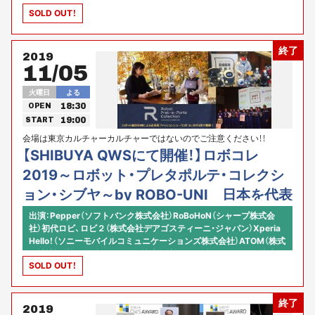
京カルチャーカルチャー コミュニティ・アクセラレーター）
SOLD OUT！
終了
2019
11/05
火曜日
よる
18:30
OPEN
19:00
START
会場は東京カルチャーカルチャーではないのでご注意ください！！
RocketRoad、SHIBUYA QWS、東京カルチャーカルチャー、presents
【SHIBUYA QWSにて開催！】ロボコレ
2019～ロボット・プレタポルテ・コレクシ
ョン・シブヤ～by ROBO-UNI 日本を代表
する20社のロボットたちが大集合のロボ
出演：Pepper（ソフトバンク株式会社）RoBoHoN（シャープ株式会
社）初代ロビ、ロビ２（株式会社デアゴスティーニ・ジャパン）Xperia
ット・ファッション・ショー、渋谷スクラン
Hello！（ソニーモバイルコミュニケーションズ株式会社）ATOM（株式
ブルスクエアで華々しく開演！
会社講談社）Sota（ヴイストン株式会社）ユニボ（ユニロボット株式会
SOLD OUT！
社）Qoobo（ユカイ工学株式会社）タピア（株式会社MJI）ビッグクラッ
ピー（バイバイワールド株式会社）Musio（AKA株式会社）キビロ（株
式会社FRONTEO）NAO（日本サード・パーティ株式会社）ロビ２（株式
終了
会社高島屋）ロビ２（株式会社三越伊勢丹）Sota（東日本電信電話株式
2019