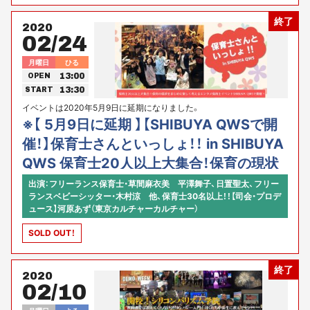
ルチャー コミュニティ・アクセラレーター）藤田祐司（Peatix Japan
終了
株式会社 取締役 最高マーケティング責任者） 【総合司会】 宮田真知
2020
（Peatix Japan株式会社）
02/24
月曜日
ひる
13:00
OPEN
13:30
START
イベントは2020年5月9日に延期になりました。
※【 5月9日に延期 】【SHIBUYA QWSで開
催！】保育士さんといっしょ！！ in SHIBUYA
QWS 保育士20人以上大集合！保育の現状
をまじめに楽しく考えるエンタメ保育士イ
出演：フリーランス保育士・草間麻衣美 平澤舞子、日置聖太、フリー
ランスベビーシッター・木村涼 他、保育士30名以上！！【司会・プロデ
ベント開催！
ュース】河原あず（東京カルチャーカルチャー）
SOLD OUT！
終了
2020
02/10