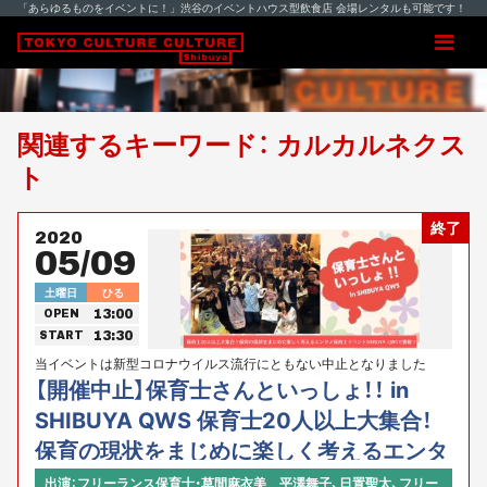
「あらゆるものをイベントに！」渋谷のイベントハウス型飲食店 会場レンタルも可能です！
関連するキーワード： カルカルネクス
ト
終了
2020
05/09
土曜日
ひる
13:00
OPEN
13:30
START
当イベントは新型コロナウイルス流行にともない中止となりました
【開催中止】保育士さんといっしょ！！ in
SHIBUYA QWS 保育士20人以上大集合！
保育の現状をまじめに楽しく考えるエンタ
メ保育士イベント開催！
出演：フリーランス保育士・草間麻衣美 平澤舞子、日置聖太、フリー