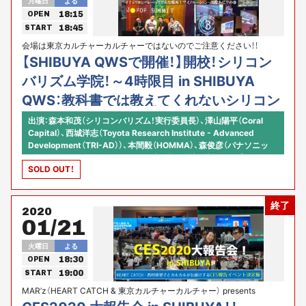
月曜日
よる
18:15
OPEN
18:45
START
会場は東京カルチャーカルチャーではないのでご注意ください！！
SHIBUYA QWS CROSS PARK（渋谷スクランブルスクエア15階）が会
【SHIBUYA QWSで開催！】開校！シリコン
場です！！
バリズム学院！～4時限目 in SHIBUYA
QWS：教科書では教えてくれないシリコン
バレー入門！ぼくたち中高生に教えてセン
出演：森本和茂（シリコンバリズム！実行委員長）、澤山陽平（Coral
Capital）、西城洋志（Toyota Research Institute - Advanced
パイ！シリコンバレーってどんな場所！？イ
Development（TRI-AD））、本間毅（HOMMA）、森俊彦（パナソニッ
ノベーションってなあに？の巻～
ク）などなど、シリコンバレー経験者、続々登壇！！【企画／プロデュー
SOLD OUT！
ス】河原あず（コミュニティ・アクセラレーター／シリコンバリズム！
Co-founder）
終了
2020
01/21
火曜日
よる
18:30
OPEN
19:00
START
MAR’z（HEART CATCH & 東京カルチャーカルチャー） presents