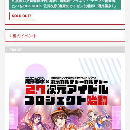
の挑戦」（文藝春秋社刊）著者）、菊池紳（プラネット・テーブル創業者、
たべものCo.CDO）、佐川友彦（農家のカイゼン伝道師）、酒井里奈（フ
ァーメンステーション代表取締役）【司会】河原あず（コミュニティ・ア
SOLD OUT！
クセラレーター）
後のイベント
Pick UP