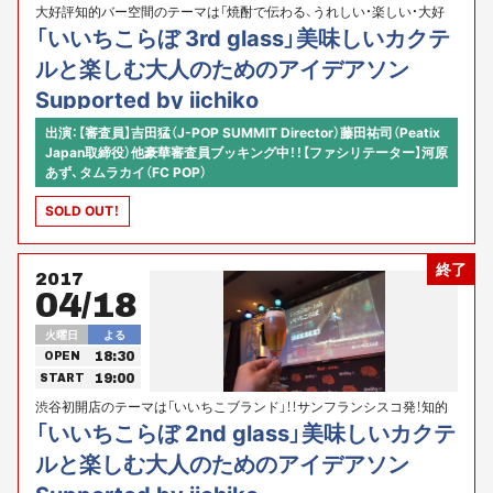
大好評知的バー空間のテーマは「焼酎で伝わる、うれしい・楽しい・大好
き」！！サンフランシスコ発！美味しいカクテルと楽しむ大人のためのアイ
「いいちこらぼ 3rd glass」美味しいカクテ
デアソンが渋谷にカムバック！
ルと楽しむ大人のためのアイデアソン
Supported by iichiko
出演：【審査員】吉田猛（J-POP SUMMIT Director）藤田祐司（Peatix
Japan取締役）他豪華審査員ブッキング中！！【ファシリテーター】河原
あず、タムラカイ（FC POP）
SOLD OUT！
終了
2017
04/18
火曜日
よる
18:30
OPEN
19:00
START
渋谷初開店のテーマは「いいちこブランド」！！サンフランシスコ発！知的
バー空間で美味しいカクテルと楽しむ大人のためのアイデアソン、遂に
「いいちこらぼ 2nd glass」美味しいカクテ
渋谷に初登場！
ルと楽しむ大人のためのアイデアソン