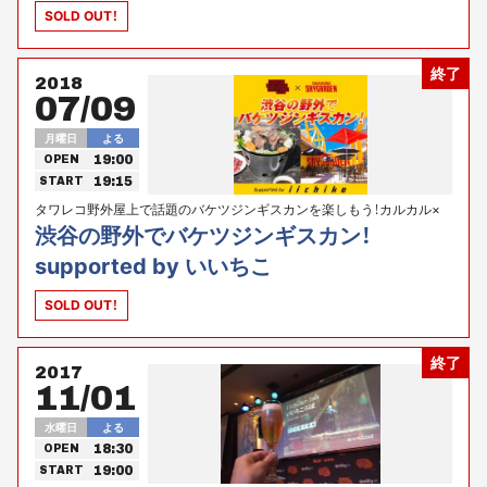
SOLD OUT！
終了
2018
07/09
月曜日
よる
19:00
OPEN
19:15
START
タワレコ野外屋上で話題のバケツジンギスカンを楽しもう！カルカル×
タワーレコード スカイガーデン
渋谷の野外でバケツジンギスカン！
supported by いいちこ
SOLD OUT！
終了
2017
11/01
水曜日
よる
18:30
OPEN
19:00
START