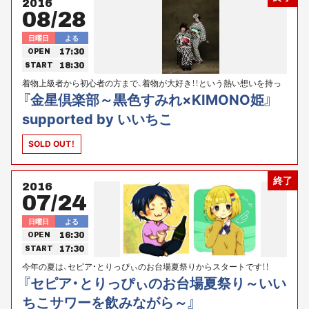
2016
08/28
日曜日
よる
17:30
OPEN
18:30
START
着物上級者から初心者の方まで、着物が大好き！！という熱い想いを持っ
たみなさんが一堂に集まり、着物談議に華を添えませんか！！
『金星倶楽部～黒色すみれ×KIMONO姫』
supported by いいちこ
SOLD OUT！
終了
2016
07/24
日曜日
よる
16:30
OPEN
17:30
START
今年の夏は、セピア・とりっぴぃのお台場夏祭りからスタートです！！
『セピア・とりっぴぃのお台場夏祭り～いい
ちこサワーを飲みながら～』