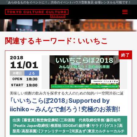
「あらゆるものをイベントに！」渋谷のイベントハウス型飲食店 会場レンタルも可能です！
関連するキーワード： いいちこ
終了
2018
11/01
木曜日
よる
18:30
OPEN
19:00
START
美味しい焼酎の飲み方を探求する大人のための知的バー空間渋谷に誕
生！
「いいちこらぼ2018」Supported by
iichiko～みんなで創ろう！究極のお茶割！
出演：【審査員】熊埜御堂康昭（三和酒類 代表取締役常務）藤田祐司
（Peatix Japan取締役）柳原暁（EDGEof）細井優（サラド）【ゲスト】高
梨晃（高梨茶園）【ファシリテーター】河原あず（東京カルチャーカルチ
ャー／コミュニティ・アクセラレーター）