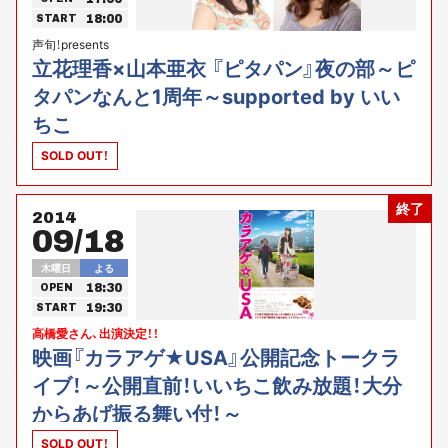
18:00
START
声旬！presents
立花理香×山本亜衣 『ピタパン』夜の部～ピ
タパンなんと1周年～supported by いい
ちこ
SOLD OUT！
終了
2014
09/18
木曜日
よる
18:30
OPEN
19:30
START
高橋愛さん、出演決定！！
映画『カラアゲ★USA』公開記念トークラ
イブ！～公開直前！いいちこ飲み放題！大分
からあげ振る舞い付！～
SOLD OUT！