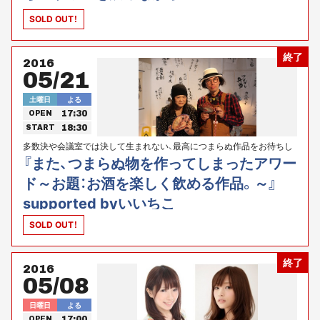
SOLD OUT！
終了
2016
05/21
土曜日
よる
17:30
OPEN
18:30
START
多数決や会議室では決して生まれない、最高につまらぬ作品をお待ちし
ております！！
『また、つまらぬ物を作ってしまったアワー
ド～お題：お酒を楽しく飲める作品。～』
supported byいいちこ
SOLD OUT！
終了
2016
05/08
日曜日
よる
17:00
OPEN