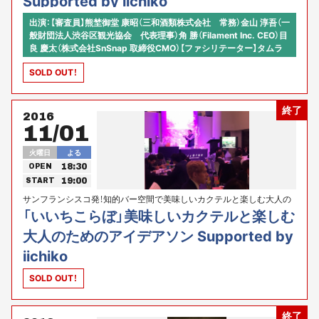
Supported by iichiko
出演：【審査員】熊埜御堂 康昭（三和酒類株式会社 常務）金山 淳吾（一
般財団法人渋谷区観光協会 代表理事）角 勝（Filament Inc. CEO）目
良 慶太（株式会社SnSnap 取締役CMO）【ファシリテーター】タムラ
カイ（グラフィックカタリスト／FC POP）【ファシリテーター／プロ
SOLD OUT！
デュース】河原あず（プロモソンスペシャリスト／東京カルチャーカ
ルチャー／FC POP）
終了
2016
11/01
火曜日
よる
18:30
OPEN
19:00
START
サンフランシスコ発！知的バー空間で美味しいカクテルと楽しむ大人の
ためのアイデアソン、日本初上陸！！
「いいちこらぼ」美味しいカクテルと楽しむ
大人のためのアイデアソン Supported by
iichiko
SOLD OUT！
終了