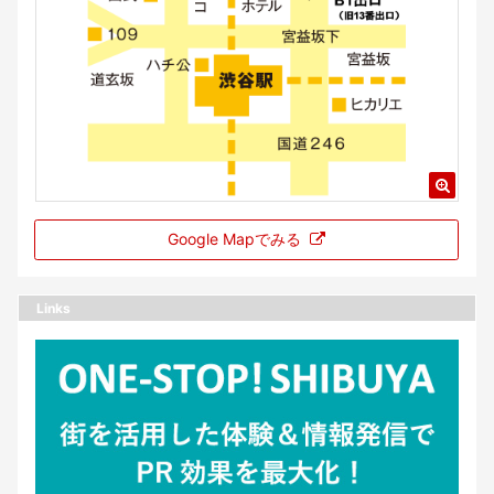
Google Mapでみる
Links