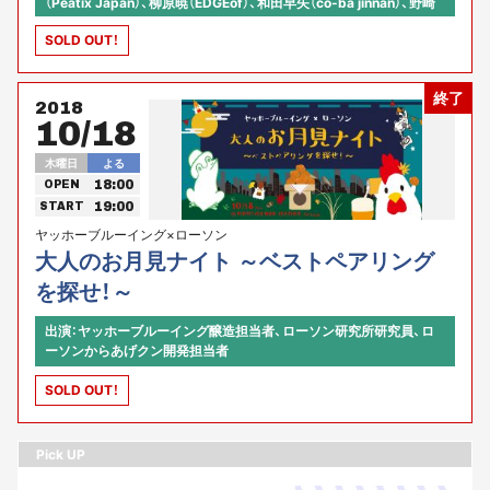
（Peatix Japan）、柳原暁（EDGEof）、和田早矢（co-ba jinnan）、野崎
麻衣（渋谷スクランブルスクエア「QWS」）【オフィシャルサポータ
SOLD OUT！
ー】佐藤雅史（Strange Brewing/Chief Brewing Officer）【ゲスト】
MAYCRAFT＆参加ブリュワリーのみなさん【コメンテーター 兼 発
起人】 嶋田敬一郎（IBM Digital Makers Lab）【 司会・プロデュース：】
終了
河原あず（東京カルチャーカルチャー コミュニティ・アクセラレー
2018
ター）
10/18
木曜日
よる
18:00
OPEN
19:00
START
ヤッホーブルーイング×ローソン
大人のお月見ナイト ～ベストペアリング
を探せ！～
出演：ヤッホーブルーイング醸造担当者、ローソン研究所研究員、ロ
ーソンからあげクン開発担当者
SOLD OUT！
Pick UP