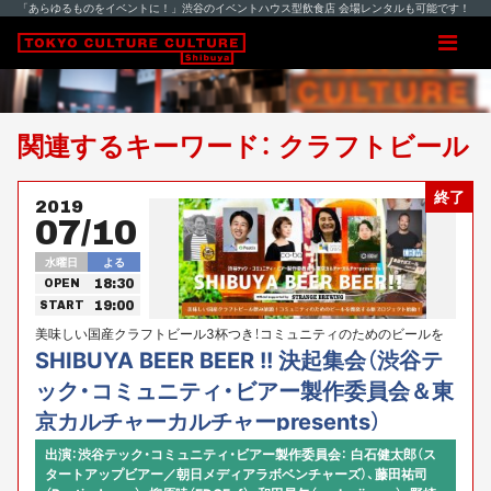
「あらゆるものをイベントに！」渋谷のイベントハウス型飲食店 会場レンタルも可能です！
関連するキーワード： クラフトビール
終了
2019
07/10
水曜日
よる
18:30
OPEN
19:00
START
美味しい国産クラフトビール3杯つき！コミュニティのためのビールを
開発するビールプロジェクト遂に始動！渋谷テック・コミュニティ・ビア
SHIBUYA BEER BEER !! 決起集会（渋谷テ
ー製作委員会＆東京カルチャーカルチャーpresents
ック・コミュニティ・ビアー製作委員会＆東
京カルチャーカルチャーpresents）
出演：渋谷テック・コミュニティ・ビアー製作委員会： 白石健太郎（ス
タートアップビアー／朝日メディアラボベンチャーズ）、藤田祐司