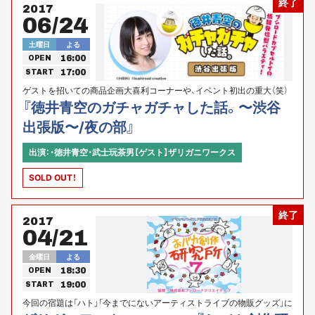
終了
2017
06/24
土曜日
よる
16:00
OPEN
17:00
START
ゲストを招いての商品企画大喜利コーナーや、イベント初出の重大（笑）
発表やお披露目も！
『徳井青空のガチャガチャした話。〜渋谷
出張版〜/夜の部』
出演：・徳井青空・武士玩茶男【ゲスト】ザリガニワークス
SOLD OUT！
終了
2017
04/21
金曜日
よる
18:30
OPEN
19:00
START
今回の宿題は「ハト」「今までにないアーティストライブの物販グッズ」に
決定！！