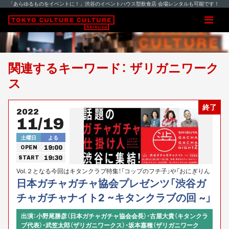
「あらゆるものをイベントに！」渋谷のイベントハウス型飲食店 会場レンタルも可能です！
関連するキーワード： ザリガニワーク
ス
終了
2022
11/19
土曜日
よる
19:00
OPEN
19:30
START
Vol.２となる今回はキタンクラブ特集！「コップのフチ子」や「おにぎりん
具」で業界の常識を覆し続ける稀有なメーカー。その成り立ちやヒット
日本ガチャガチャ協会プレゼンツ「渋谷ガ
商品、理念を紹介致します。
チャガチャナイト2 ~キタンクラブの回 ~」
出演：小野尾勝彦（日本ガチャガチャ協会会長）・古屋大貴（キタンクラ
ブ代表）・武笠太郎（ザリガニワークス）・坂本嘉種（ザリガニワーク