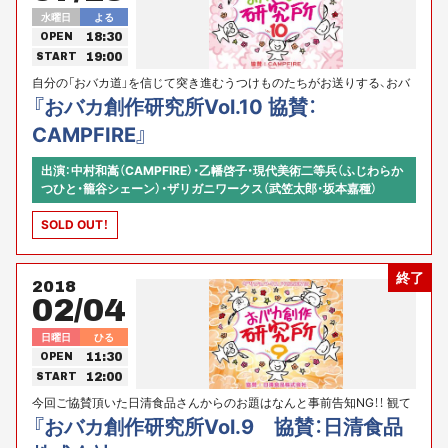
水曜日
よる
18:30
OPEN
19:00
START
自分の「おバカ道」を信じて突き進むうつけものたちがお送りする、おバ
カのものづくり最前線！是非その目でお確かめください。
『おバカ創作研究所Vol.10 協賛：
CAMPFIRE』
出演：中村和嵩（CAMPFIRE）・乙幡啓子・現代美術二等兵（ふじわらか
つひと・籠谷シェーン）・ザリガニワークス（武笠太郎・坂本嘉種）
SOLD OUT！
終了
2018
02/04
日曜日
ひる
11:30
OPEN
12:00
START
今回ご協賛頂いた日清食品さんからのお題はなんと事前告知NG！！ 観て
のお楽しみ的にガン上がりするハードルを作家陣がどんなおバカ創作で
『おバカ創作研究所Vol.9 協賛：日清食品
越えてくるのか！？ あるいはさらりと下をくぐるのか！？ 会場で目撃すべ