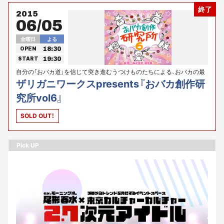
終了
2015
06/05
金曜日
よる
18:30
OPEN
19:30
START
自分の「おバカ道」を信じて突き進むうつけものたちによる、おバカの最
前線を是非、ご覧ください!!
ザリガニワークスpresents『おバカ創作研
究所vol6』
SOLD OUT！
Pick UP