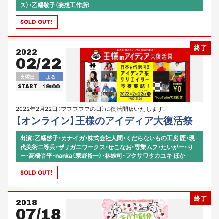
ス）・乙幡敬子（妄想工作所）
SOLD OUT！
終了
2022
02/22
火曜日
よる
19:00
START
2022年2月22日（フフフフフの日）に復活開店いたします。
【オンライン】王様のアイディア大復活祭
出演：乙幡啓子・カナイガ・株式会社人間・くだらないもの工房 匠・現
代美術二等兵・ザリガニワークス・せこなお・専業ムフ・たいがー・り
ー・高橋晋平・nanka（宗野裕一）・林雄司・フクサワタカユキ ほか
SOLD OUT！
終了
2018
07/18