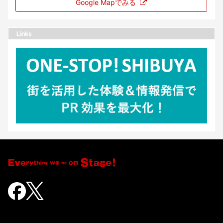
Google Mapでみる
Links