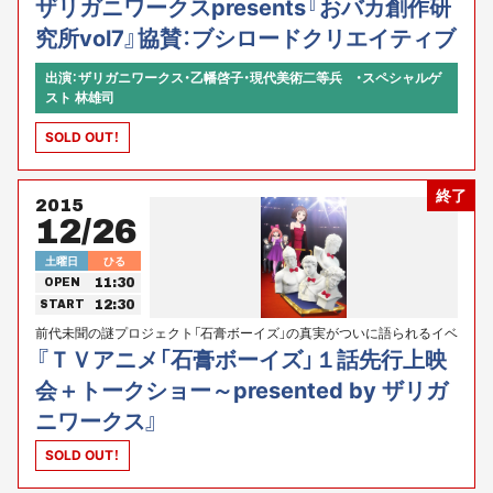
ザリガニワークスpresents『おバカ創作研
究所vol7』協賛：ブシロードクリエイティブ
出演：ザリガニワークス・乙幡啓子・現代美術二等兵 ・スペシャルゲ
スト 林雄司
SOLD OUT！
終了
2015
12/26
土曜日
ひる
11:30
OPEN
12:30
START
前代未聞の謎プロジェクト「石膏ボーイズ」の真実がついに語られるイベ
ントが開催！！
『ＴＶアニメ「石膏ボーイズ」１話先行上映
会＋トークショー～presented by ザリガ
ニワークス』
SOLD OUT！