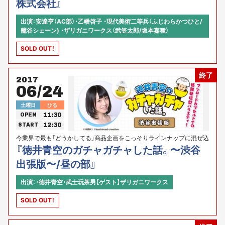
く、是非お越しください（WEB中継、SNSでの当日ネタUPは一切ありま
株式会社』
せん）。
出演：安達亨（AC部）・乙幡啓子 ・現代美術二等兵（ふじわらかつひと/
籠谷シェーン) ・ザリガニワークス（武笠太郎/坂本嘉種）
SOLD OUT！
終了
2017
06/24
土曜日
ひる
11:30
OPEN
12:30
START
今業界で最も「どうかしてる」商品企画をこっそりラインナップに混ぜ込
んでくるブシロードクリエイティブの商品をいじり倒すイベントです。
『徳井青空のガチャガチャした話。〜渋谷
出張版〜/昼の部』
出演：・徳井青空・武士玩茶男【ゲスト】ザリガニワークス
SOLD OUT！