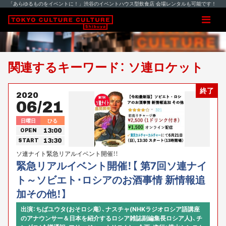
「あらゆるものをイベントに！」渋谷のイベントハウス型飲食店 会場レンタルも可能です！
関連するキーワード： ソ連ロケット
終了
2020
06/21
日曜日
ひる
13:00
OPEN
13:30
START
ソ連ナイト緊急リアルイベント開催！！
緊急リアルイベント開催！【 第7回ソ連ナイ
ト～ソビエト･ロシアのお酒事情 新情報追
加その他！】
出演：ちばユウタ(おそロシ庵）、ナスチャ(NHKラジオロシア語講座
のアナウンサー＆日本を紹介するロシア雑誌副編集長ロシア人)、チ