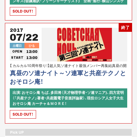
ンギス(会議通訳・フリージャーナリスト) 企画･進行：横山シンスケ
(カルカル店長チーフP）、ほか！
SOLD OUT！
終了
2017
07/22
土曜日
ひる
12:00
OPEN
13:00
START
【 カルカル10周年祭り！】超人気ソ連ナイト最強メンバー再集結真昼の開
催！
真昼のソ連ナイト～ソ連軍と共産テクノと
おそロシ庵！
出演：おそロシ庵 ちば、多田将（天才物理学者・ソ連マニア)、四方宏明
（「共産テクノ」著者・共産圏電子音楽評論家）、現役ロシア人女子大生
おそロシ庵 カーチャ＆ＭＯＲＥ！
SOLD OUT！
Pick UP