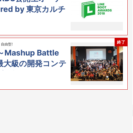
red by 東京カルチ
終了
自由型！
Mashup Battle
日本最大級の開発コンテ
由型！