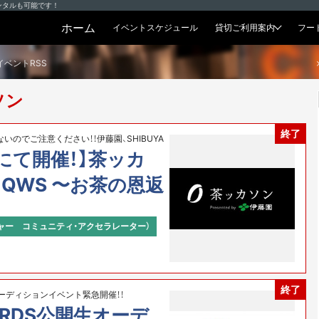
ンタルも可能です！
ホーム
イベントスケジュール
貸切ご利用案内
フー
貸切プラン
イベントRSS
ソン
終了
のでご注意ください！！伊藤園、SHIBUYA
nts
WSにて開催！】茶ッカ
YA QWS 〜お茶の恩返
ャー コミュニティ・アクセラレーター）
終了
ーディションイベント緊急開催！！
WARDS公開生オーデ