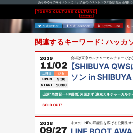
「あらゆるものをイベントに！」渋谷のイベントハウス型飲食店 会場レ
公式Twitter
公式Facebook
公式YouTube
関連するキーワード： ハッカ
会場は東京カルチャーカルチャーではない
2019
11/02
QWS、東京カルチャーカルチャー、prese
【SHIBUYA Q
土曜日
ひる
ソン in SHIBU
9:30
OPEN
し・長崎編〜
10:00
START
出演：角野賢一（伊藤園）河原あず（東京カルチャーカルチ
SOLD OUT！
未来のLINEの可能性を広げる公開生オ
2018
09/27
LINE BOOT A