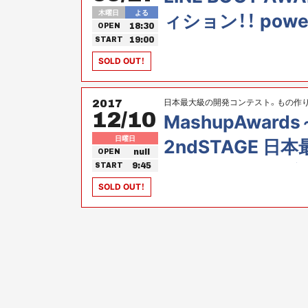
木曜日
よる
ィション！！ powe
18:30
OPEN
ャーカルチャー
19:00
START
SOLD OUT！
日本最大級の開発コンテスト。もの作り
2017
12/10
MashupAwards～
日曜日
2ndSTAGE 
null
OPEN
スト。もの作り自
9:45
START
SOLD OUT！