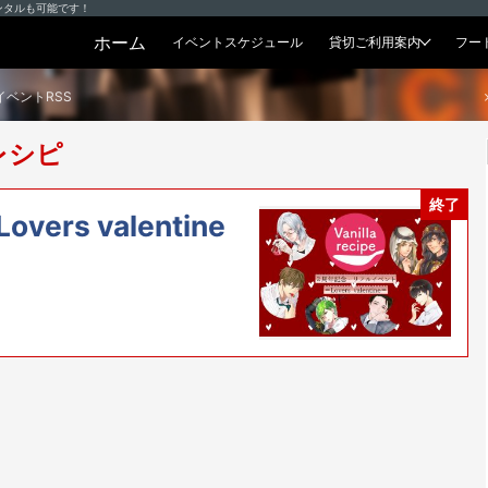
ンタルも可能です！
ホーム
イベントスケジュール
貸切ご利用案内
フー
貸切プラン
イベントRSS
レシピ
終了
Lovers valentine