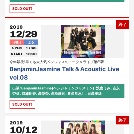
SOLD OUT！
終了
2019
12/29
日曜日
よる
17:45
OPEN
18:30
START
今年最後！早くも大人気ベンジャスのトーク＆ライブ第8弾！
BenjaminJasmine Talk＆Acoustic Live
vol.08
出演：BenjaminJasmine(ベンジャミンジャスミン)：浅倉うみ、吉永
杏菜、成瀬朋香、高梨螢、高松愛莉、喜多見思叶、日高里緒
SOLD OUT！
終了
2019
10/12