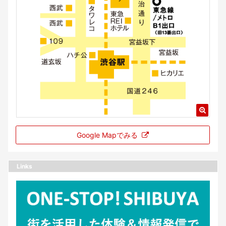
Google Mapでみる
Links