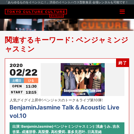
「あらゆるものをイベントに！」渋谷のイベントハウス型飲食店 会場レンタルも可能です！
関連するキーワード： ベンジャミンジ
ャスミン
終了
2020
02/22
土曜日
ひる
11:30
OPEN
12:15
START
人気グイグイ上昇中！ベンジャスのトーク＆ライブ第10弾！
BenjaminJasmine Talk＆Acoustic Live
vol.10
出演：BenjaminJasmine(ベンジャミンジャスミン)：浅倉うみ、吉永
杏菜、成瀬朋香、高梨螢、高松愛莉、喜多見思叶、日高里緒