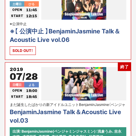
土曜日
ひる
11:45
OPEN
12:15
START
※公演中止
※【 公演中止 】BenjaminJasmine Talk＆
Acoustic Live vol.06
SOLD OUT！
終了
2019
07/28
日曜日
よる
18:00
OPEN
18:45
START
まだ誕生したばかりの新アイドルユニットBenjaminJasmine（ベンジャ
ミンジャスミン)のトーク＆アコースティックライブ早くも３回目！
BenjaminJasmine Talk＆Acoustic Live
vol.03
出演：BenjaminJasmine(ベンジャミンジャスミン)：浅倉うみ、吉永