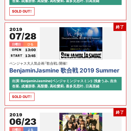
杏菜、成瀬朋香、高梨螢、高松愛莉、喜多見思叶、日高里緒
SOLD OUT！
終了
2019
07/28
日曜日
ひる
13:00
OPEN
13:45
START
ベンジャス大人気企画『歌合戦』開催！
BenjaminJasmine 歌合戦 2019 Summer
出演：BenjaminJasmine(ベンジャミンジャスミン)：浅倉うみ、吉永
杏菜、成瀬朋香、高梨螢、高松愛莉、喜多見思叶、日高里緒
SOLD OUT！
終了
2019
06/23
日曜日
よる