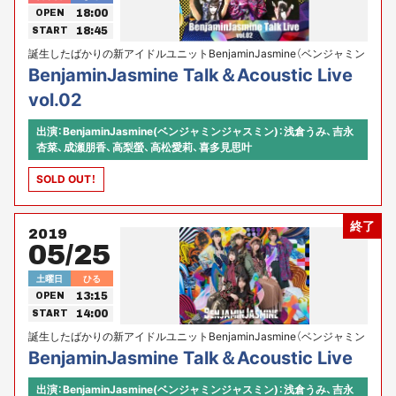
18:00
OPEN
18:45
START
誕生したばかりの新アイドルユニットBenjaminJasmine（ベンジャミン
ジャスミン)のトーク＆アコースティックライブ２回目！
BenjaminJasmine Talk＆Acoustic Live
vol.02
出演：BenjaminJasmine(ベンジャミンジャスミン)：浅倉うみ、吉永
杏菜、成瀬朋香、高梨螢、高松愛莉、喜多見思叶
SOLD OUT！
終了
2019
05/25
土曜日
ひる
13:15
OPEN
14:00
START
誕生したばかりの新アイドルユニットBenjaminJasmine（ベンジャミン
ジャスミン)初のトーク＆アコースティックライブイベント！
BenjaminJasmine Talk＆Acoustic Live
出演：BenjaminJasmine(ベンジャミンジャスミン)：浅倉うみ、吉永