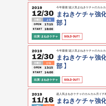
今年最後！超人気まねきケチャのカル
2019
12/30
ル！
まねきケチャ強化計画
月曜日
よる
部 】
17:15
OPEN
18:00
START
出演：まねきケチャ
SOLD OUT！
今年最後！超人気まねきケチャのカル
2019
12/30
ル！
まねきケチャ強化計画
月曜日
ひる
部 】
13:15
OPEN
14:00
START
出演：まねきケチャ
SOLD OUT！
超人気まねきケチャのカルカル月イチ
2019
11/16
まねきケチャ強化計画