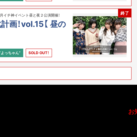
終了
月イチ神イベント昼と夜２公演開催！
！vol.15【 昼の
“よっちゃん”
SOLD OUT！
お