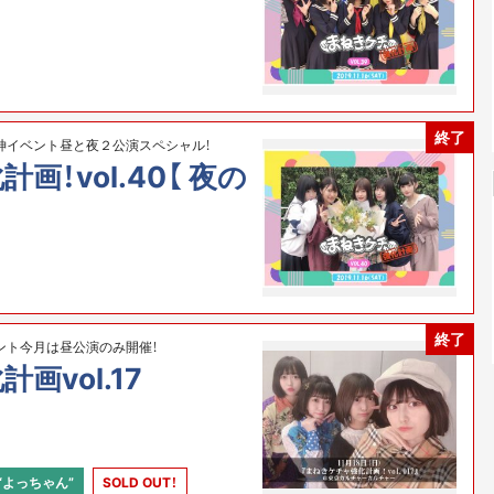
終了
神イベント昼と夜２公演スペシャル！
！vol.40【 夜の
終了
ント今月は昼公演のみ開催！
画vol.17
“よっちゃん”
SOLD OUT！