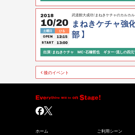
武道館大成功！まねきケチャのカルカル
2018
10/20
まねきケチャ強化計画
土曜日
ひる
部 】
12:15
OPEN
13:00
START
出演：まねきケチャ MC・石橋哲也 ギター・流しの四元
後のイベント
ホーム
ご利用シーン