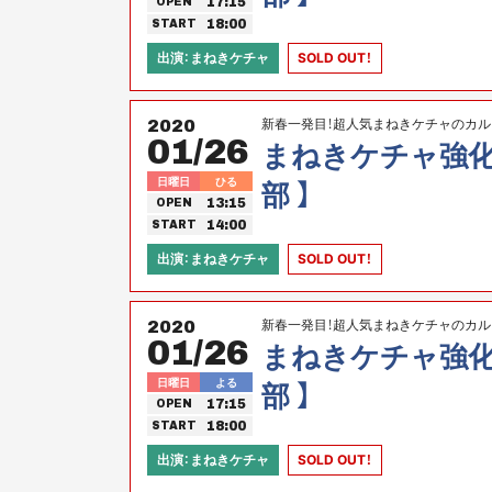
17:15
OPEN
18:00
START
出演：まねきケチャ
SOLD OUT！
新春一発目！超人気まねきケチャのカ
2020
01/26
ペシャル！
まねきケチャ強化計画
日曜日
ひる
部 】
13:15
OPEN
14:00
START
出演：まねきケチャ
SOLD OUT！
新春一発目！超人気まねきケチャのカ
2020
01/26
ペシャル！
まねきケチャ強化計画
日曜日
よる
部 】
17:15
OPEN
18:00
START
出演：まねきケチャ
SOLD OUT！