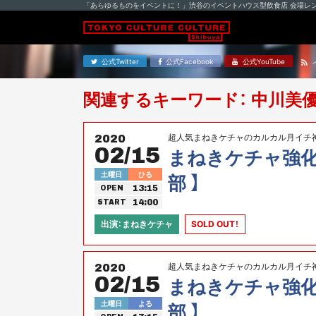
「あらゆるものをイベントに！」渋谷のイベントハウス型飲食店 会場レ
公式Twitter
公式Facebook
公式YouTube
関連するキーワード： 中川美
超人気まねきケチャのカルカル月イチ
2020
02/15
まねきケチャ強化計画
土曜日
ひる
部 】
13:15
OPEN
14:00
START
出演：まねきケチャ
SOLD OUT！
超人気まねきケチャのカルカル月イチ
2020
02/15
まねきケチャ強化計画
土曜日
よる
部 】