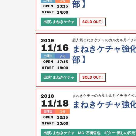
土曜日
ひる
部 】
13:15
OPEN
14:00
START
出演：まねきケチャ
SOLD OUT！
超人気まねきケチャのカルカル月イチ
2019
11/16
まねきケチャ強化計画
土曜日
よる
部 】
17:15
OPEN
18:00
START
出演：まねきケチャ
SOLD OUT！
まねきケチャのカルカル月イチ神イベ
2018
11/18
まねきケチャ強化計
日曜日
ひる
12:15
OPEN
13:00
START
出演：まねきケチャ MC・石橋哲也 ギター・流しの四元