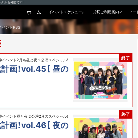
ンタルも可能です！
ホーム
イベントスケジュール
貸切ご利用案内
フー
貸切プラン
イベントRSS
優
終了
神イベント2月も昼と夜２公演スペシャル！
！vol.45【 昼の
終了
神イベント昼と夜２公演2月のスペシャル！
！vol.46【 夜の