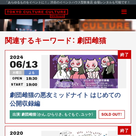
「あらゆるものをイベントに！」渋谷のイベントハウス型飲食店 会場レンタルも可能です！
関連するキーワード： 劇団雌猫
終了
2024
06/13
木曜日
よる
18:30
OPEN
19:00
START
劇団雌猫の悪友ミッドナイト はじめての
公開収録編
出演：劇団雌猫（かん、ひらりさ、もぐもぐ、ユッケ）
SOLD OUT！
終了
2020