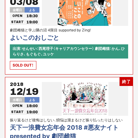
03/08
金曜日
よる
18:30
OPEN
19:00
START
劇団雌猫と学ぶ隣の沼 4限目 supported by Zing!
よいこのおしごと
出演：せんせい：西尾理子（キャリアカウンセラー） 劇団雌猫：かん、ひ
らりさ、もぐもぐ、ユッケ
SOLD OUT！
終了
2018
12/19
水曜日
よる
18:00
OPEN
19:00
START
振り返るけど後悔はしない、煩悩は溜まるけど振り払ったりはしない
天下一浪費女忘年会 2018 #悪友ナイト
presented by 劇団雌猫