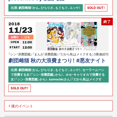
出演：劇団雌猫（かん、ひらりさ、もぐもぐ、ユッケ）
SOLD OUT！
終了
2018
11/23
金曜日
ひる
11:00
OPEN
12:00
START
『シン・浪費図鑑』『まんが 浪費図鑑』『だから私はメイクする』3冊連続刊
行記念イベント
劇団雌猫 秋の大浪費まつり！ #悪友ナイト
出演：劇団雌猫（かん、ひらりさ、もぐもぐ、ユッケ）、セーラームーン
で浪費する女（「シン・浪費図鑑」から）、 ホセ・キャリオカで浪費する
女（「シン・浪費図鑑」から）、kamochicさん（「だから私はメイクす
る」イラスト担当）
SOLD OUT！
後のイベント