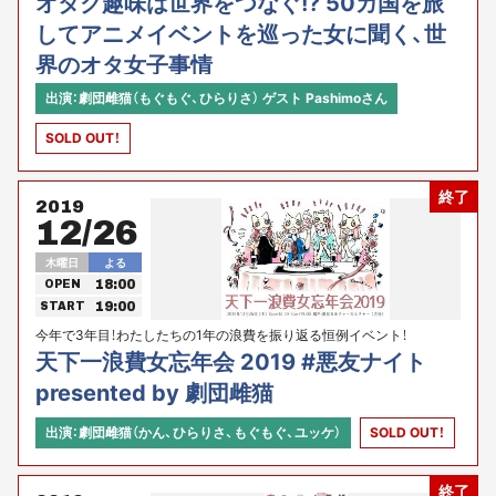
オタク趣味は世界をつなぐ!? 50カ国を旅
してアニメイベントを巡った女に聞く、世
界のオタ女子事情
出演：劇団雌猫（もぐもぐ、ひらりさ） ゲスト Pashimoさん
SOLD OUT！
終了
2019
12/26
木曜日
よる
18:00
OPEN
19:00
START
今年で3年目！わたしたちの1年の浪費を振り返る恒例イベント！
天下一浪費女忘年会 2019 #悪友ナイト
presented by 劇団雌猫
出演：劇団雌猫（かん、ひらりさ、もぐもぐ、ユッケ）
SOLD OUT！
終了