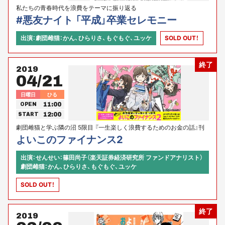
私たちの青春時代を浪費をテーマに振り返る
#悪友ナイト 「平成」卒業セレモニー
出演：劇団雌猫：かん、ひらりさ、もぐもぐ、ユッケ
SOLD OUT！
終了
2019
04/21
日曜日
ひる
11:00
OPEN
12:00
START
劇団雌猫と学ぶ隣の沼 5限目 『一生楽しく浪費するためのお金の話』刊
行記念イベント
よいこのファイナンス2
出演：せんせい：篠田尚子（楽天証券経済研究所 ファンドアナリスト）
劇団雌猫：かん、ひらりさ、もぐもぐ、ユッケ
SOLD OUT！
終了
2019