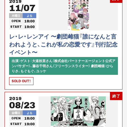
2019
11/07
木曜日
よる
18:00
OPEN
19:00
START
レ・レ・レンアイ 〜劇団雌猫『誰になんと言
われようと、これが私の恋愛です』刊行記念
イベント〜
出演：ゲスト：大道枝里さん（株式会社パートナーエージェント公式ア
ンバサダー）、藤谷千明さん（フリーランスライター） 劇団雌猫：ひら
りさ、もぐもぐ、ユッケ
SOLD OUT！
終了
2019
08/23
金曜日
よる
18:00
OPEN
19:00
START