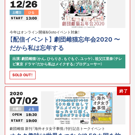
12/26
土曜日
ひる
13:00
START
今年はオンライン開催&Gotoイベント対象！
【配信イベント】 劇団雌猫忘年会2020 〜
だから私は忘年する
出演：劇団雌猫（かん、ひらりさ、もぐもぐ、ユッケ）、祖父江里奈（テレ
ビ東京 ドラマ『だから私はメイクする』プロデューサー）
SOLD OUT！
終了
2020
07/02
木曜日
よる
18:30
OPEN
19:00
START
劇団雌猫 新刊『海外オタ女子事情』刊行記念トークイベント