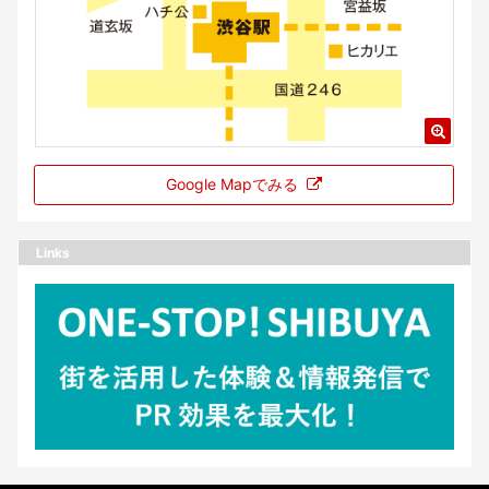
Google Mapでみる
Links