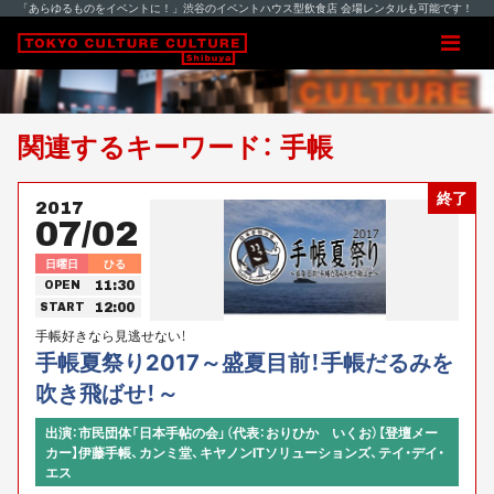
「あらゆるものをイベントに！」渋谷のイベントハウス型飲食店 会場レンタルも可能です！
関連するキーワード： 手帳
終了
2017
07/02
日曜日
ひる
11:30
OPEN
12:00
START
手帳好きなら見逃せない！
手帳夏祭り2017～盛夏目前！手帳だるみを
吹き飛ばせ！～
出演：市民団体「日本手帖の会」（代表：おりひか いくお）【登壇メー
カー】伊藤手帳、カンミ堂、キヤノンITソリューションズ、テイ・デイ・
エス