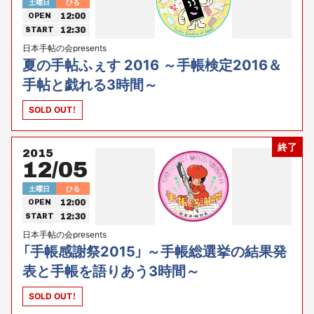
土曜日
ひる
12:00
OPEN
12:30
START
日本手帖の会presents
夏の手帖ふぇす 2016 ～手帳検定2016＆
手帖と戯れる3時間～
SOLD OUT！
終了
2015
12/05
土曜日
ひる
12:00
OPEN
12:30
START
日本手帖の会presents
「手帳感謝祭2015」 ～手帳総選挙の結果発
表と手帳を語りあう3時間～
SOLD OUT！