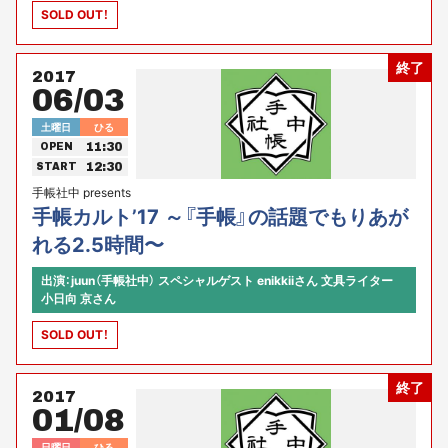
SOLD OUT！
終了
2017
06/03
土曜日
ひる
11:30
OPEN
12:30
START
手帳社中 presents
手帳カルト’17 ～『手帳』の話題でもりあが
れる2.5時間〜
出演：juun（手帳社中） スペシャルゲスト enikkiiさん 文具ライター
小日向 京さん
SOLD OUT！
終了
2017
01/08
日曜日
ひる