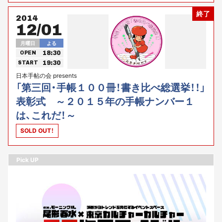
終了
2014
12/01
月曜日
よる
18:30
OPEN
19:30
START
日本手帖の会 presents
「第三回・手帳１００冊！書き比べ総選挙！！」
表彰式 ～２０１５年の手帳ナンバー１
は、これだ！～
SOLD OUT！
Pick UP