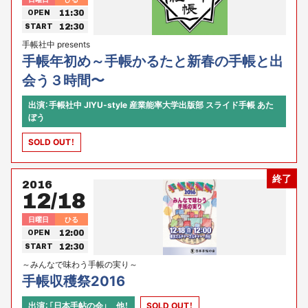
11:30
OPEN
12:30
START
手帳社中 presents
手帳年初め～手帳かるたと新春の手帳と出
会う３時間〜
出演：手帳社中 JIYU-style 産業能率大学出版部 スライド手帳 あた
ぼう
SOLD OUT！
終了
2016
12/18
日曜日
ひる
12:00
OPEN
12:30
START
～みんなで味わう手帳の実り～
手帳収穫祭2016
出演：「日本手帖の会」 他！
SOLD OUT！