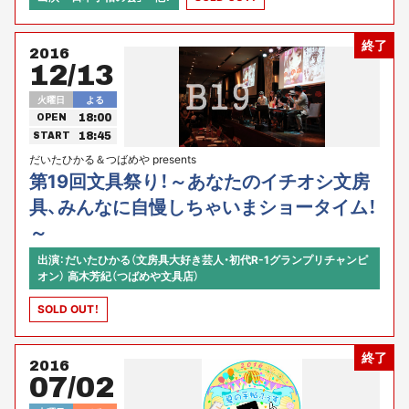
終了
2016
12/13
火曜日
よる
18:00
OPEN
18:45
START
だいたひかる＆つばめや presents
第19回文具祭り！～あなたのイチオシ文房
具、みんなに自慢しちゃいまショータイム！
～
出演：だいたひかる（文房具大好き芸人・初代R-1グランプリチャンピ
オン） 高木芳紀（つばめや文具店）
SOLD OUT！
終了
2016
07/02