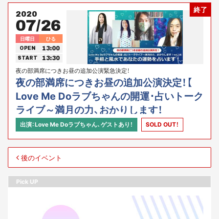
終了
2020
07/26
日曜日
ひる
13:00
OPEN
13:30
START
夜の部満席につきお昼の追加公演緊急決定！
夜の部満席につきお昼の追加公演決定！【
Love Me Doラブちゃんの開運･占いトーク
ライブ～満月の力、おかりします！
vol.16“手相と風水であなたの運勢を占いま
出演：Love Me Doラブちゃん、ゲストあり！
SOLD OUT！
す！”】
後のイベント
Pick UP