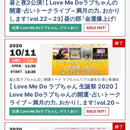
昼と夜2公演！【 Love Me Doラブちゃんの
開運･占いトークライブ～満月の力、おかり
します！vol.22～23】昼の部『金運爆上げ！
あなたの未来を明るくする仕事運、金運ア
出演：Love Me Doラブちゃん、ゲストあり！
SOLD OUT！
ップ術を伝授！』・夜の部『必ず運気がアッ
プする！年末までにすべき7つの約束事』
終了
2020
10/11
日曜日
ひる
11:30
OPEN
12:30
START
超人気ラブちゃん占い開運トーク ラブちゃんリアル誕生日 昼と夜連続
2公演スペシャル！
【 Love Me Do ラブちゃん 生誕祭 2020 】
Love Me Doラブちゃんの開運･占いトーク
ライブ～満月の力、おかりします！vol.20～
続“手相と風水であなたの運勢占います！&
出演：Love Me Doラブちゃん、ゲストあり！
SOLD OUT！
恋愛、家庭、結婚のお悩みも占いますSP”
終了
2020