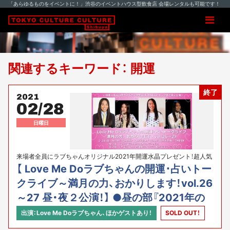
「あらゆるものをイベントに！」渋谷のイベントハウス型飲食店 会場レンタルも可能です！
関連するキーワード： 開運
終了
2021
02/28
日曜日
来場者全員にラブちゃんオリジナル2021年開運水晶プレゼント！超人気
占い師ラブちゃん今年最初の開運占いトーク昼と夜２公演スペシャル!!
【 Love Me Doラブちゃんの開運･占いトー
クライブ～満月の力、おかりします！vol.26
～27 昼・夜２公演！】 ●昼の部『2021年の
手相と風水スペシャル』●夜の部『今年の皆
出演：Love Me Doラブちゃん、ほかゲストあり！
SOLD OUT！
さんの運勢を占います教えますスペシャ