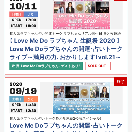
10/11
日曜日
よる
17:00
OPEN
18:00
START
超人気ラブちゃん占い開運トーク ラブちゃんリアル誕生日 昼と夜連続
2公演スペシャル！
【 Love Me Do ラブちゃん 生誕祭 2020 】
Love Me Doラブちゃんの開運･占いトーク
ライブ～満月の力、おかりします！vol.21～
生誕祭2020 アフターパーティー～あなた
出演：Love Me Doラブちゃん、ゲストあり！
SOLD OUT！
の誕生日から生命の暗号を読み解きます！
終了
2020
09/19
土曜日
ひる
11:30
OPEN
12:30
START
超人気ラブちゃん占いトーク昼と夜連続2公演スペシャル！
Love Me Doラブちゃんの開運･占いトーク