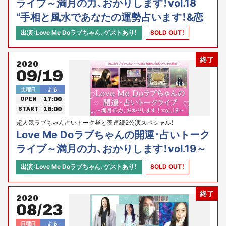
ライブ～満月の力、おかりします！vol.18
“手相と風水であなたの運勢占います！&恋
愛、家庭、結婚のお悩みも占いますスペシャ
出演：Love Me Doラブちゃん、ゲストあり！
SOLD OUT！
ル”
終了
2020
09/19
土曜日
よる
17:00
OPEN
18:00
START
超人気ラブちゃん占いトーク昼と夜連続2公演スペシャル！
Love Me Doラブちゃんの開運･占いトーク
ライブ～満月の力、おかりします！vol.19～
出演：Love Me Doラブちゃん、ゲストあり！
SOLD OUT！
終了
2020
08/23
日曜日
よる