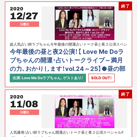
ル』
終了
2020
12/27
日曜日
超人気占い師ラブちゃん今年最後の開運占いトーク昼と夜２公演スペシ
ャル!!
今年最後の昼と夜2公演！【 Love Me Doラ
ブちゃんの開運･占いトークライブ～満月
の力、おかりします！vol.24～25】●昼の部
『水瓶座のグレートコンジャンクション後
出演：Love Me Doラブちゃん、ゲストあり！
SOLD OUT！
の生き方』●夜の部『ゆく年くる年 2021年
の運勢』
終了
2020
11/08
日曜日
人気爆発！占い師ラブちゃん開運占いトーク昼と夜２公演スペシャル!!