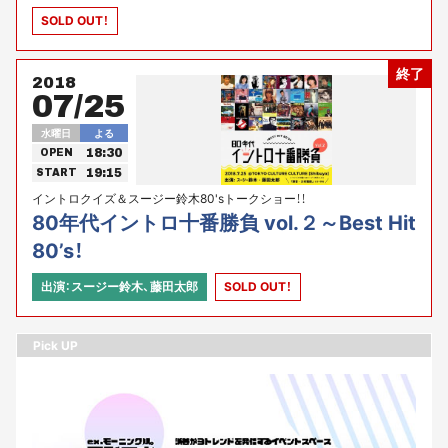
SOLD OUT！
終了
2018
07/25
水曜日
よる
18:30
OPEN
19:15
START
イントロクイズ＆スージー鈴木80'sトークショー！！
80年代イントロ十番勝負 vol.２～Best Hit
80’s！
出演：スージー鈴木、藤田太郎
SOLD OUT！
Pick UP