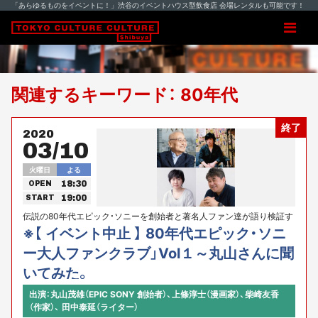
「あらゆるものをイベントに！」渋谷のイベントハウス型飲食店 会場レンタルも可能です！
関連するキーワード： 80年代
終了
2020
03/10
火曜日
よる
18:30
OPEN
19:00
START
伝説の80年代エピック・ソニーを創始者と著名人ファン達が語り検証す
る奇跡のイベント！
※【 イベント中止 】 80年代エピック・ソニ
ー大人ファンクラブ」Vol１～丸山さんに聞
いてみた。
出演：丸山茂雄（EPIC SONY 創始者）、上條淳士（漫画家）、柴崎友香
（作家）、 田中泰延（ライター）